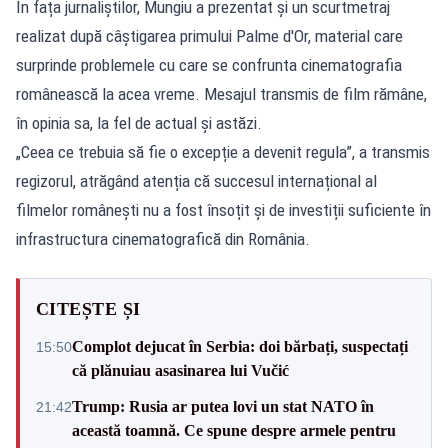
În fața jurnaliștilor, Mungiu a prezentat și un scurtmetraj
realizat după câștigarea primului Palme d'Or, material care
surprinde problemele cu care se confrunta cinematografia
românească la acea vreme. Mesajul transmis de film rămâne,
în opinia sa, la fel de actual și astăzi.
„Ceea ce trebuia să fie o excepție a devenit regula”, a transmis
regizorul, atrăgând atenția că succesul internațional al
filmelor românești nu a fost însoțit și de investiții suficiente în
infrastructura cinematografică din România.
CITEȘTE ȘI
Complot dejucat în Serbia: doi bărbați, suspectați
15:50
că plănuiau asasinarea lui Vučić
Trump: Rusia ar putea lovi un stat NATO în
21:42
această toamnă. Ce spune despre armele pentru