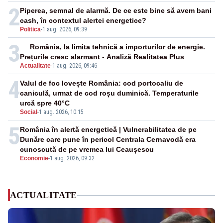
2
Piperea, semnal de alarmă. De ce este bine să avem bani
cash, în contextul alertei energetice?
Politica
-
1 aug. 2026, 09:39
3
România, la limita tehnică a importurilor de energie.
Prețurile cresc alarmant - Analiză Realitatea Plus
Actualitate
-
1 aug. 2026, 09:46
4
Valul de foc lovește România: cod portocaliu de
caniculă, urmat de cod roșu duminică. Temperaturile
urcă spre 40°C
Social
-
1 aug. 2026, 10:15
5
România în alertă energetică | Vulnerabilitatea de pe
Dunăre care pune în pericol Centrala Cernavodă era
cunoscută de pe vremea lui Ceaușescu
Economie
-
1 aug. 2026, 09:32
ACTUALITATE