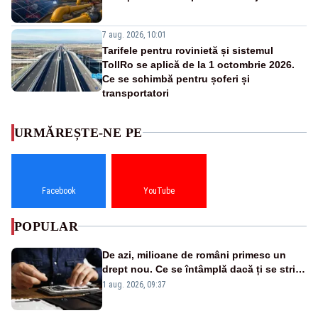
7 aug. 2026, 10:01
Tarifele pentru rovinietă și sistemul
TollRo se aplică de la 1 octombrie 2026.
Ce se schimbă pentru șoferi și
transportatori
URMĂREȘTE-NE PE
Facebook
YouTube
POPULAR
De azi, milioane de români primesc un
drept nou. Ce se întâmplă dacă ți se strică
un produs
1 aug. 2026, 09:37