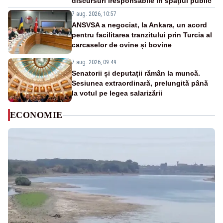
discursuri iresponsabile în spaţiul public”
7 aug. 2026, 10:57
ANSVSA a negociat, la Ankara, un acord
pentru facilitarea tranzitului prin Turcia al
carcaselor de ovine și bovine
7 aug. 2026, 09:49
Senatorii și deputații rămân la muncă.
Sesiunea extraordinară, prelungită până
la votul pe legea salarizării
ECONOMIE