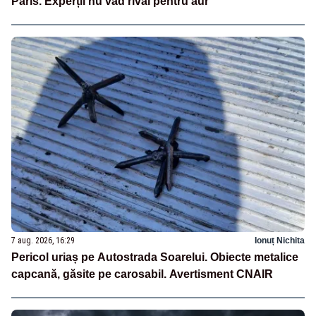
Paris. Experții nu văd rival pentru aur
7 aug. 2026, 16:29
Ionuț Nichita
Pericol uriaș pe Autostrada Soarelui. Obiecte metalice
capcană, găsite pe carosabil. Avertisment CNAIR