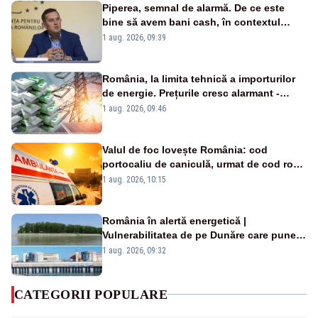
Piperea, semnal de alarmă. De ce este
bine să avem bani cash, în contextul
alertei energetice?
1 aug. 2026, 09:39
România, la limita tehnică a importurilor
de energie. Prețurile cresc alarmant -
Analiză Realitatea Plus
1 aug. 2026, 09:46
Valul de foc lovește România: cod
portocaliu de caniculă, urmat de cod roșu
duminică. Temperaturile urcă spre 40°C
1 aug. 2026, 10:15
România în alertă energetică |
Vulnerabilitatea de pe Dunăre care pune
în pericol Centrala Cernavodă era
1 aug. 2026, 09:32
cunoscută de pe vremea lui Ceaușescu
CATEGORII POPULARE