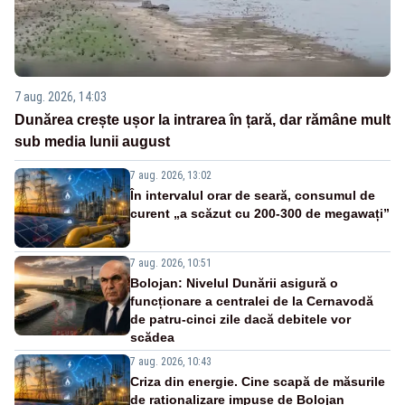
7 aug. 2026, 14:03
Dunărea crește ușor la intrarea în țară, dar rămâne mult
sub media lunii august
7 aug. 2026, 13:02
În intervalul orar de seară, consumul de
curent „a scăzut cu 200-300 de megawați”
7 aug. 2026, 10:51
Bolojan: Nivelul Dunării asigură o
funcționare a centralei de la Cernavodă
de patru-cinci zile dacă debitele vor
scădea
7 aug. 2026, 10:43
Criza din energie. Cine scapă de măsurile
de raționalizare impuse de Bolojan