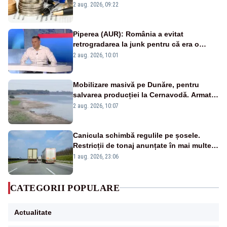
viitoare?
2 aug. 2026, 09:22
Piperea (AUR): România a evitat
retrogradarea la junk pentru că era o
catastrofă pentru bănci și fondurile de
2 aug. 2026, 10:01
pensii
Mobilizare masivă pe Dunăre, pentru
salvarea producției la Cernavodă. Armata
va detona o stâncă și va devia apa
2 aug. 2026, 10:07
fluviului - IMAGINI AERIENE
Canicula schimbă regulile pe șosele.
Restricții de tonaj anunțate în mai multe
județe
1 aug. 2026, 23:06
CATEGORII POPULARE
Actualitate