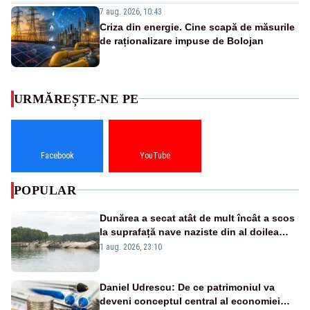
7 aug. 2026, 10:43
Criza din energie. Cine scapă de măsurile
de raționalizare impuse de Bolojan
URMĂREȘTE-NE PE
Facebook
YouTube
POPULAR
Dunărea a secat atât de mult încât a scos
la suprafață nave naziste din al doilea
război mondial
1 aug. 2026, 23:10
Daniel Udrescu: De ce patrimoniul va
deveni conceptul central al economiei