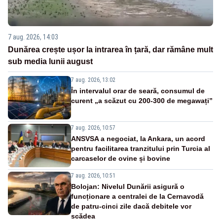
7 aug. 2026, 14:03
Dunărea crește ușor la intrarea în țară, dar rămâne mult
sub media lunii august
7 aug. 2026, 13:02
În intervalul orar de seară, consumul de
curent „a scăzut cu 200-300 de megawați”
7 aug. 2026, 10:57
ANSVSA a negociat, la Ankara, un acord
pentru facilitarea tranzitului prin Turcia al
carcaselor de ovine și bovine
7 aug. 2026, 10:51
Bolojan: Nivelul Dunării asigură o
funcționare a centralei de la Cernavodă
de patru-cinci zile dacă debitele vor
scădea