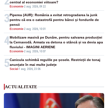
2
central al economiei viitoare?
Economie
-
2 aug. 2026, 09:22
3
Piperea (AUR): România a evitat retrogradarea la junk
pentru că era o catastrofă pentru bănci și fondurile de
pensii
Economie
-
2 aug. 2026, 10:01
4
Mobilizare masivă pe Dunăre, pentru salvarea producției
la Cernavodă. Armata va detona o stâncă și va devia apa
fluviului - IMAGINI AERIENE
Economie
-
2 aug. 2026, 10:07
5
Canicula schimbă regulile pe șosele. Restricții de tonaj
anunțate în mai multe județe
Social
-
1 aug. 2026, 23:06
ACTUALITATE