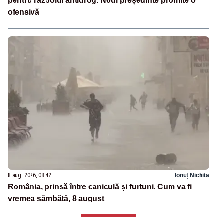
pentru războiul antidrog. Noul președinte promite o
ofensivă
8 aug. 2026, 08:42
Ionuț Nichita
România, prinsă între caniculă și furtuni. Cum va fi
vremea sâmbătă, 8 august