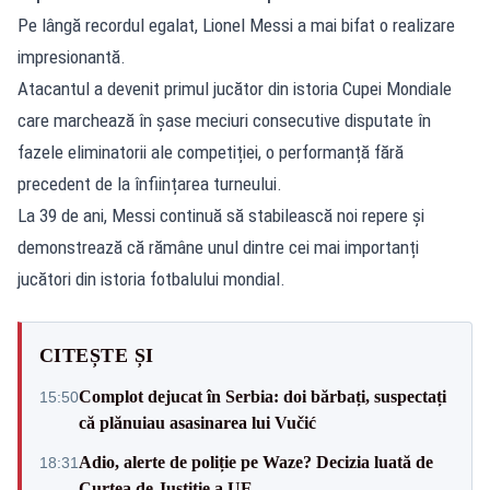
Pe lângă recordul egalat, Lionel Messi a mai bifat o realizare
impresionantă.
Atacantul a devenit primul jucător din istoria Cupei Mondiale
care marchează în șase meciuri consecutive disputate în
fazele eliminatorii ale competiției, o performanță fără
precedent de la înființarea turneului.
La 39 de ani, Messi continuă să stabilească noi repere și
demonstrează că rămâne unul dintre cei mai importanți
jucători din istoria fotbalului mondial.
CITEȘTE ȘI
Complot dejucat în Serbia: doi bărbați, suspectați
15:50
că plănuiau asasinarea lui Vučić
Adio, alerte de poliție pe Waze? Decizia luată de
18:31
Curtea de Justiție a UE