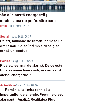
ânia în alertă energetică |
nerabilitatea de pe Dunăre care
omie
·
1 aug. 2026, 09:32
e în pericol Centrala Cernavodă era
oscută de pe vremea lui Ceaușescu
2
Social
-
1 aug. 2026, 09:37
De azi, milioane de români primesc un
drept nou. Ce se întâmplă dacă ți se
strică un produs
3
Politica
-
1 aug. 2026, 09:39
Piperea, semnal de alarmă. De ce este
bine să avem bani cash, în contextul
alertei energetice?
4
Actualitate
-
1 aug. 2026, 09:46
România, la limita tehnică a
importurilor de energie. Prețurile cresc
alarmant - Analiză Realitatea Plus