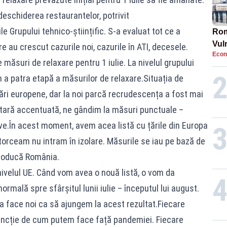
eschiderea restaurantelor, potrivit
 Grupului tehnico-științific. S-a evaluat tot ce a
Rom
Vul
 au crescut cazurile noi, cazurile în ATI, decesele.
Econ
pun
ăsuri de relaxare pentru 1 iulie. La nivelul grupului
cun
 a patra etapă a măsurilor de relaxare.Situația de
 țări europene, dar la noi parcă recrudescența a fost mai
ară accentuată, ne gândim la măsuri punctuale –
ive.În acest moment, avem acea listă cu țările din Europa
ntorceam nu intram în izolare. Măsurile se iau pe bază de
ntroducă România.
 nivelul UE. Când vom avea o nouă listă, o vom da
ormală spre sfârșitul lunii iulie – începutul lui august.
 face noi ca să ajungem la acest rezultat.Fiecare
uncție de cum putem face față pandemiei. Fiecare