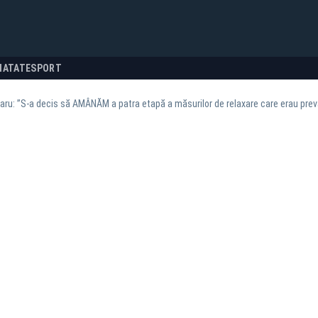
NATATE
SPORT
aru: ”S-a decis să AMÂNĂM a patra etapă a măsurilor de relaxare care erau prevă