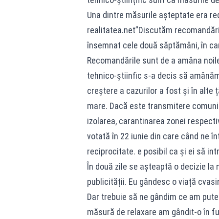
Una dintre măsurile așteptate era red
realitatea.net”Discutăm recomandările
însemnat cele două săptămâni, în care
Recomandările sunt de a amâna noile m
tehnico-știinfic s-a decis să amânăm
creștere a cazurilor a fost și în alte
mare. Dacă este transmitere comunit
izolarea, carantinarea zonei respect
votată în 22 iunie din care când ne î
reciprocitate. e posibil ca și ei să i
În două zile se așteaptă o decizie la
publicității. Eu gândesc o viață cvasin
Dar trebuie să ne gândim ce am putea
măsură de relaxare am gândit-o în f