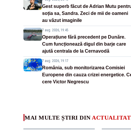
Gest superb făcut de Adrian Mutu pentr
soția sa, Sandra. Zeci de mii de oameni
au văzut imaginile
7 aug. 2026, 19:45
Operațiune fără precedent pe Dunăre.
Cum funcționează digul din barje care
ajută centrala de la Cernavodă
7 aug. 2026, 19:17
România, sub monitorizarea Comisiei
Europene din cauza crizei energetice. C
cere Victor Negrescu
MAI MULTE ȘTIRI DIN
ACTUALITAT