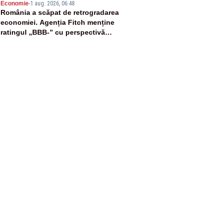
5
Economie
-
1 aug. 2026, 06:48
România a scăpat de retrogradarea
economiei. Agenția Fitch menține
ratingul „BBB-” cu perspectivă
negativă