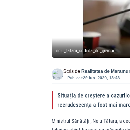
nelu_tataru_sedinta_de_guvern
Scris de
Realitatea de Maramu
Publicat:
29 iun. 2020, 18:43
Situația de creștere a cazurilor
recrudescența a fost mai mar
Ministrul Sănătății, Nelu Tătaru, a de
tehnico-științific sunt ca măsurile de