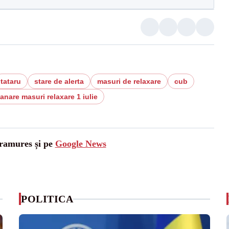
tataru
stare de alerta
masuri de relaxare
cub
nare masuri relaxare 1 iulie
aramures și pe
Google News
POLITICA