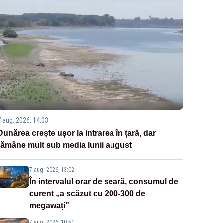
7 aug. 2026, 14:03
Dunărea crește ușor la intrarea în țară, dar
rămâne mult sub media lunii august
7 aug. 2026, 13:02
În intervalul orar de seară, consumul de
curent „a scăzut cu 200-300 de
megawați”
7 aug. 2026, 10:51