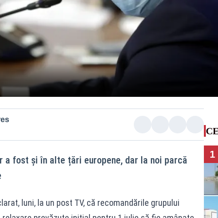
res
CE
1
 a fost și în alte țări europene, dar la noi parcă
e
clarat, luni, la un post TV, că recomandările grupului
 relaxare prevăzute inițial pentru 1 iulie să fie amânate.