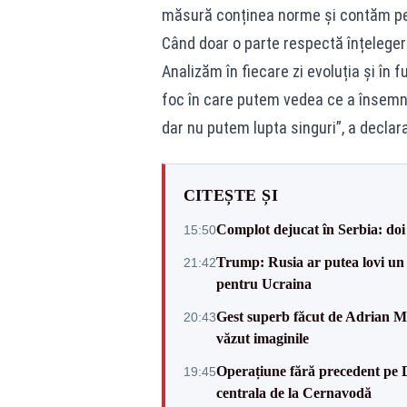
măsură conținea norme și contăm pe 
Când doar o parte respectă înțelegere
Analizăm în fiecare zi evoluția și î
foc în care putem vedea ce a însemn
dar nu putem lupta singuri”, a declara
CITEȘTE ȘI
Complot dejucat în Serbia: doi 
15:50
Trump: Rusia ar putea lovi un
21:42
pentru Ucraina
Gest superb făcut de Adrian Mu
20:43
văzut imaginile
Operațiune fără precedent pe 
19:45
centrala de la Cernavodă