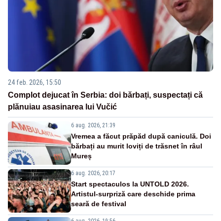
24 feb. 2026, 15:50
Complot dejucat în Serbia: doi bărbați, suspectați că
plănuiau asasinarea lui Vučić
6 aug. 2026, 21:39
Vremea a făcut prăpăd după caniculă. Doi
bărbați au murit loviți de trăsnet în râul
Mureș
6 aug. 2026, 20:17
Start spectaculos la UNTOLD 2026.
Artistul-surpriză care deschide prima
seară de festival
6 aug. 2026, 19:56