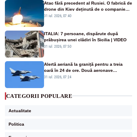
Atac fără precedent al Rusiei. O fabrică de
drone din Kiev deținută de o companie
americană, distrusă de o rachetă
31 iul. 2026, 07:40
rusească
ITALIA: 7 persoane, dispărute după
prăbușirea unei clădiri în Sicilia | VIDEO
31 iul. 2026, 07:50
Alertă aeriană la graniță pentru a treia
oară în 24 de ore. Două aeronave
Eurofighter britanice au fost ridicate de la
31 iul. 2026, 07:24
sol
CATEGORII POPULARE
Actualitate
Politica