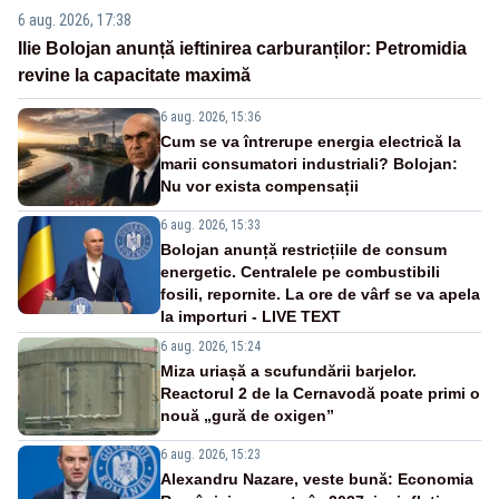
6 aug. 2026, 17:38
Ilie Bolojan anunță ieftinirea carburanților: Petromidia
revine la capacitate maximă
6 aug. 2026, 15:36
Cum se va întrerupe energia electrică la
marii consumatori industriali? Bolojan:
Nu vor exista compensații
6 aug. 2026, 15:33
Bolojan anunță restricțiile de consum
energetic. Centralele pe combustibili
fosili, repornite. La ore de vârf se va apela
la importuri - LIVE TEXT
6 aug. 2026, 15:24
Miza uriașă a scufundării barjelor.
Reactorul 2 de la Cernavodă poate primi o
nouă „gură de oxigen”
6 aug. 2026, 15:23
Alexandru Nazare, veste bună: Economia