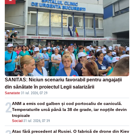
SANITAS: Niciun scenariu favorabil pentru angajații
din sănătate în proiectul Legii salarizării
Sanatate
·
31 iul. 2026, 07:29
2
ANM a emis cod galben și cod portocaliu de caniculă.
Temperaturile urcă până la 38 de grade, iar nopțile devin
tropicale
Social
-
31 iul. 2026, 07:39
Atac fără precedent al Rusiei. O fabrică de drone din Kiev