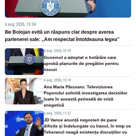
6 aug. 2026, 16:34
Ilie Bolojan evită un răspuns clar despre averea
partenerei sale: „Am respectat întotdeauna legea”
6 aug. 2026, 15:39
Guvernul a adoptat o hotărâre care
aprobă planurile de pregătire pentru
riscuri
6 aug. 2026, 15:18
Ana Maria Păcuraru: Televiziunea
Poporului solicită investigarea deciziilor
luate în această perioadă de criză
enegetică
6 aug. 2026, 11:27
JD Vance anunță negocieri de pace
dificile și îndelungate cu Iranul, în timp ce
Teheranul neagă existența discuțiilor cu