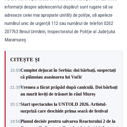
informaţii despre adolescentul dispărut sunt rugate să se
adreseze celei mai apropiate unităţi de poliţie, să apeleze
numărul unic de urgenţă 112 sau numărul de telefon 0262
207763 Biroul Urmăriri, Inspectoratul de Poliţie al Judeţului
Maramureş.
CITEȘTE ȘI
Complot dejucat în Serbia: doi bărbați, suspectați
15:50
că plănuiau asasinarea lui Vučić
Vremea a făcut prăpăd după caniculă. Doi bărbați
21:39
au murit loviți de trăsnet în râul Mureș
Start spectaculos la UNTOLD 2026. Artistul-
20:17
surpriză care deschide prima seară de festival
Planul decisiv pentru salvarea Reactorului 2 de la
19:56