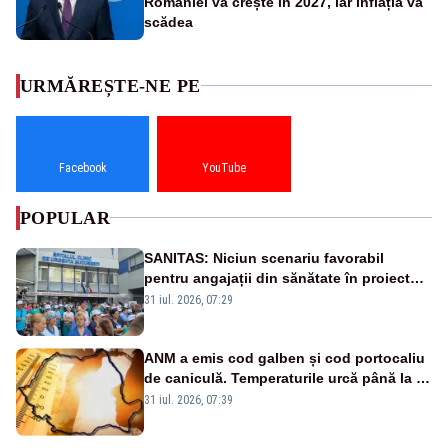
României va crește în 2027, iar inflația va
scădea
URMĂREȘTE-NE PE
Facebook
YouTube
POPULAR
SANITAS: Niciun scenariu favorabil
pentru angajații din sănătate în proiectul
Legii salarizării
31 iul. 2026, 07:29
ANM a emis cod galben și cod portocaliu
de caniculă. Temperaturile urcă până la 38
de grade, iar nopțile devin tropicale
31 iul. 2026, 07:39