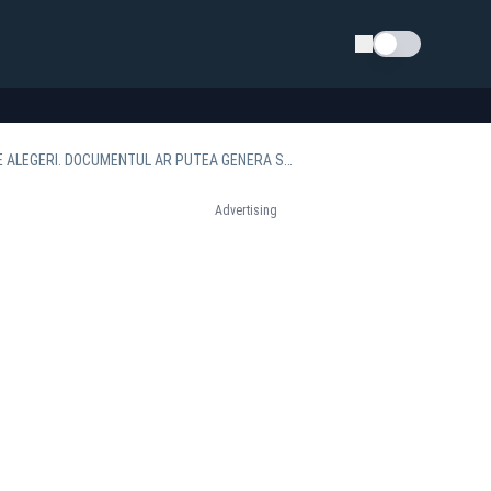
Schimba tema
GEORGE SIMION, ANUNȚ EXPLOZIV LA REALITATEA PLUS: PREZINTĂ RAPORTUL AUR DESPRE ALEGERI. DOCUMENTUL AR PUTEA GENERA SUSPENDAREA PREȘEDINTELUI
Advertising