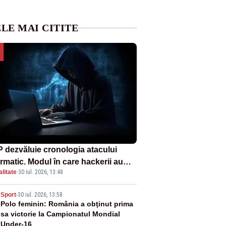
LE MAI CITITE
 dezvăluie cronologia atacului
ormatic. Modul în care hackerii au
litate
·
30 iul. 2026, 13:48
runs în rețea rămâne necunoscut
2
Sport
-
30 iul. 2026, 13:58
Polo feminin: România a obţinut prima
sa victorie la Campionatul Mondial
Under-16