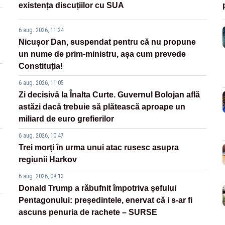
existența discuțiilor cu SUA
6 aug. 2026, 11:24
Nicușor Dan, suspendat pentru că nu propune
un nume de prim-ministru, așa cum prevede
Constituția!
6 aug. 2026, 11:05
Zi decisivă la Înalta Curte. Guvernul Bolojan află
astăzi dacă trebuie să plătească aproape un
miliard de euro grefierilor
6 aug. 2026, 10:47
Trei morți în urma unui atac rusesc asupra
regiunii Harkov
6 aug. 2026, 09:13
Donald Trump a răbufnit împotriva șefului
Pentagonului: președintele, enervat că i s-ar fi
ascuns penuria de rachete – SURSE