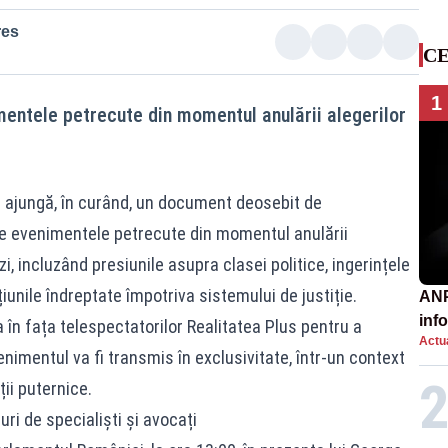
res
CE
1
entele petrecute din momentul anulării alegerilor
ajungă, în curând, un document deosebit de
te evenimentele petrecute din momentul anulării
zi, incluzând presiunile asupra clasei politice, ingerințele
țiunile îndreptate împotriva sistemului de justiție.
ANP
inf
 în fața telespectatorilor Realitatea Plus pentru a
Actua
păt
nimentul va fi transmis în exclusivitate, într-un context
ii puternice.
uri de specialiști și avocați