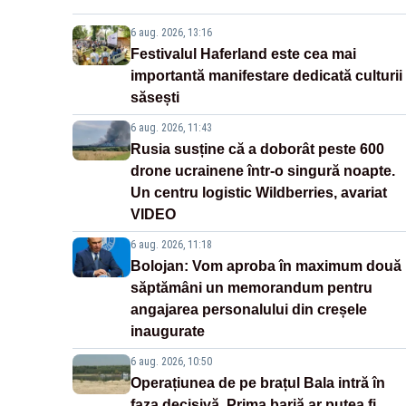
6 aug. 2026, 13:16
Festivalul Haferland este cea mai
importantă manifestare dedicată culturii
săsești
6 aug. 2026, 11:43
Rusia susține că a doborât peste 600
drone ucrainene într-o singură noapte.
Un centru logistic Wildberries, avariat
VIDEO
6 aug. 2026, 11:18
Bolojan: Vom aproba în maximum două
săptămâni un memorandum pentru
angajarea personalului din creșele
inaugurate
6 aug. 2026, 10:50
Operațiunea de pe brațul Bala intră în
faza decisivă. Prima barjă ar putea fi