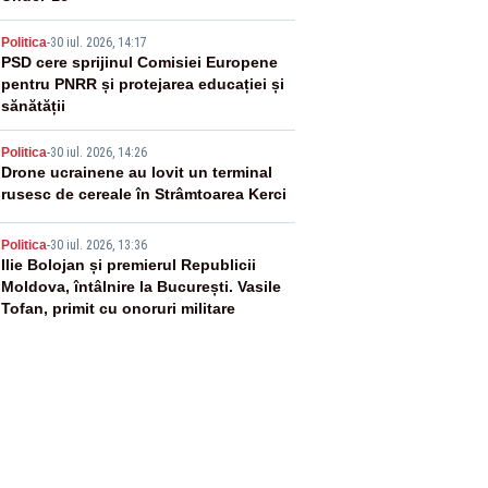
3
Politica
-
30 iul. 2026, 14:17
PSD cere sprijinul Comisiei Europene
pentru PNRR și protejarea educației și
sănătății
4
Politica
-
30 iul. 2026, 14:26
Drone ucrainene au lovit un terminal
rusesc de cereale în Strâmtoarea Kerci
5
Politica
-
30 iul. 2026, 13:36
Ilie Bolojan și premierul Republicii
Moldova, întâlnire la București. Vasile
Tofan, primit cu onoruri militare