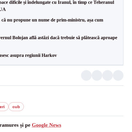
ce dificile și îndelungate cu Iranul, în timp ce Teheranul
SUA
 că nu propune un nume de prim-ministru, așa cum
vernul Bolojan află astăzi dacă trebuie să plătească aproape
usesc asupra regiunii Harkov
eri
cub
aramures și pe
Google News