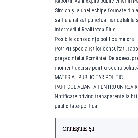
Raportul va fi expus public chiar în P
Simion și a unei echipe formate din 
să fie analizat punctual, iar detaliile
intermediul Realitatea Plus.
Posibile consecințe politice majore
Potrivit specialiștilor consultați, r
președintelui României. De aceea, pr
moment decisiv pentru scena politic
MATERIAL PUBLICITAR POLITIC
PARTIDUL ALIANȚA PENTRU UNIREA 
Notificare privind transparența la ht
publicitate-politica
CITEȘTE ȘI