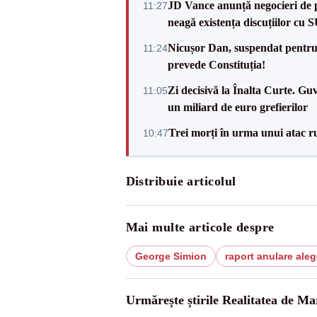
JD Vance anunță negocieri de pa
11:27
neagă existența discuțiilor cu 
Nicușor Dan, suspendat pentru
11:24
prevede Constituția!
Zi decisivă la Înalta Curte. Gu
11:05
un miliard de euro grefierilor
Trei morți în urma unui atac r
10:47
Distribuie articolul
Mai multe articole despre
George Simion
raport anulare aleg
Urmărește știrile Realitatea de M