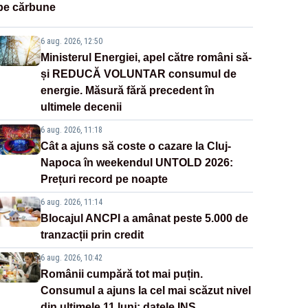
pe cărbune
6 aug. 2026, 12:50
Ministerul Energiei, apel către români să-
și REDUCĂ VOLUNTAR consumul de
energie. Măsură fără precedent în
ultimele decenii
6 aug. 2026, 11:18
Cât a ajuns să coste o cazare la Cluj-
Napoca în weekendul UNTOLD 2026:
Prețuri record pe noapte
6 aug. 2026, 11:14
Blocajul ANCPI a amânat peste 5.000 de
tranzacții prin credit
6 aug. 2026, 10:42
Românii cumpără tot mai puțin.
Consumul a ajuns la cel mai scăzut nivel
din ultimele 11 luni: datele INS