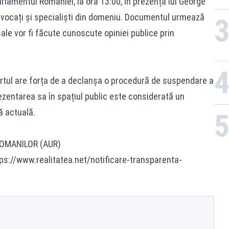
arlamentul României, la ora 13:00, în prezența lui George
avocați și specialiști din domeniu. Documentul urmează
 sale vor fi făcute cunoscute opiniei publice prin
aportul are forța de a declanșa o procedură de suspendare a
ezentarea sa în spațiul public este considerată un
ă actuală.
ROMANILOR (AUR)
tps://www.realitatea.net/notificare-transparenta-