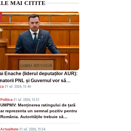
LE MAI CITITE
ai Enache (liderul deputaților AUR):
natorii PNL și Guvernul vor să
ica
·
31 iul. 2026, 15:44
ată la vânzare bunuri publice pentru
inge datoriile pentru vaccinurile
2
Politica
-
31 iul. 2026, 15:51
er!”
UMPMV: Menținerea ratingului de țară
ar reprezenta un semnal pozitiv pentru
România. Autoritățile trebuie să
continue consolidarea stabilității
economice și financiare
Actualitate
-
31 iul. 2026, 15:54