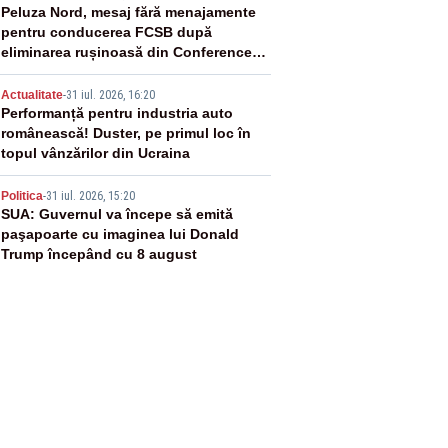
3
Peluza Nord, mesaj fără menajamente
pentru conducerea FCSB după
eliminarea rușinoasă din Conference
League
4
Actualitate
-
31 iul. 2026, 16:20
Performanță pentru industria auto
românească! Duster, pe primul loc în
topul vânzărilor din Ucraina
5
Politica
-
31 iul. 2026, 15:20
SUA: Guvernul va începe să emită
paşapoarte cu imaginea lui Donald
Trump începând cu 8 august