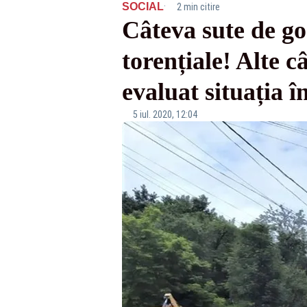
·
SOCIAL
2 min citire
Câteva sute de gos
torențiale! Alte c
evaluat situația î
5 iul. 2020, 12:04