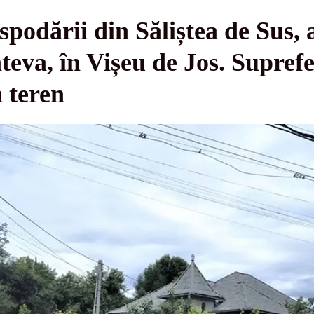
podării din Săliștea de Sus, a
âteva, în Vișeu de Jos. Suprefe
n teren