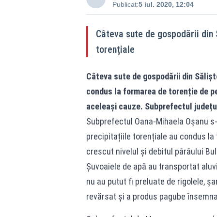
Publicat:
5 iul. 2020, 12:04
Câteva sute de gospodării din 
torențiale
Câteva sute de gospodării din Sălișt
condus la formarea de torenție de pe
aceleași cauze. Subprefectul județul
Subprefectul Oana-Mihaela Oșanu s-a
precipitațiile torențiale au condus la
crescut nivelul și debitul pârâului Bu
Șuvoaiele de apă au transportat aluviu
nu au putut fi preluate de rigolele, ș
revărsat și a produs pagube însemna