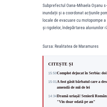
Subprefectul Oana-Mihaela Oșanu s-a d
inundații și a coordonat acțiunile pomp
locale de evacuare cu motopompe a ap
și rigolelor, îndepărtarea aluviunilor
Sursa: Realitatea de Maramures
CITEȘTE ȘI
Complot dejucat în Serbia: doi 
15:50
A fost găsit bărbatul care a de
15:01
amendă de mii de lei
Dramă uriașă! Seniorii României,
14:34
"Vin doar odată pe an"