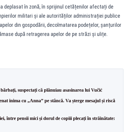
eplasat în zonă, în sprijinul cetățenilor afectați de
ierilor militari și ale autorităților administrației publice
elor din gospodării, decolmatarea podețelor, șanțurilor
 rămase după retragerea apelor de pe străzi și ulițe.
bărbați, suspectați că plănuiau asasinarea lui Vučić
senat inima cu „Anna” pe stâncă. Va șterge mesajul și riscă
 între pensii mici și dorul de copiii plecați în străinătate: