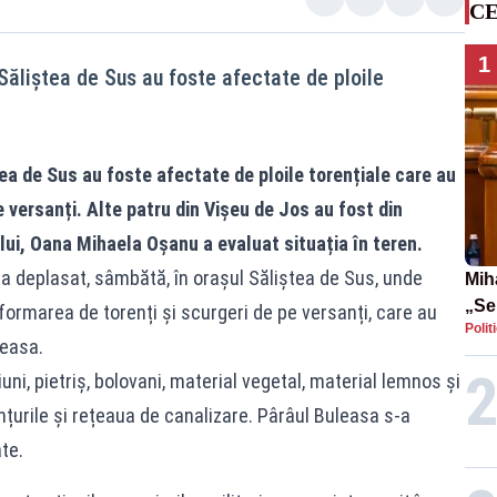
CE
1
Săliștea de Sus au foste afectate de ploile
ea de Sus au foste afectate de ploile torențiale care au
 versanți. Alte patru din Vișeu de Jos au fost din
ui, Oana Mihaela Oșanu a evaluat situația în teren.
 deplasat, sâmbătă, în orașul Săliștea de Sus, unde
Mih
„Se
 formarea de torenți și scurgeri de pe versanți, care au
Polit
sco
leasa.
a st
ni, pietriș, bolovani, material vegetal, material lemnos și
Pfiz
anțurile și rețeaua de canalizare. Pârâul Buleasa s-a
te.