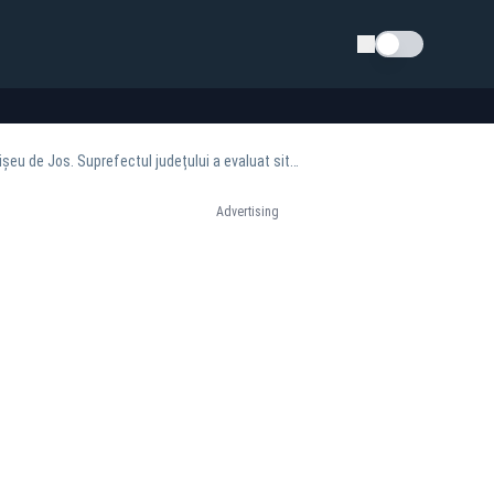
Schimba tema
Câteva sute de gospodării din Săliștea de Sus, afectate de ploile torențiale! Alte câteva, în Vișeu de Jos. Suprefectul județului a evaluat situația în teren
Advertising