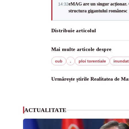
eMAG are un singur acționar. 
14:32
structura gigantului românesc
Distribuie articolul
Mai multe articole despre
cub
.
ploi torentiale
inundat
Urmărește știrile Realitatea de M
ACTUALITATE