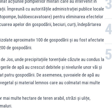
 acțiunile pompierilor militari care au intervenit în
ații. Împreună cu autoritățile administrației publice locale
otopompe, buldoexcavatoare) pentru eliminarea efectelor
area apelor din gospodării, beciuri, curți, îndepărtarea
zolate aproximativ 100 de gospodării și au fost afectate
200 de gospodării.
e Jos, unde precipitațiile torențiale căzute au condus la
erile de apă au crescut debitele și nivelurile unor văi și
dat patru gospodării. De asemenea, șuvoaiele de apă au
al vegetal și material lemnos care au colmatat mai multe
mai multe hectare de teren arabil, străzi și ulițe,
maluri.