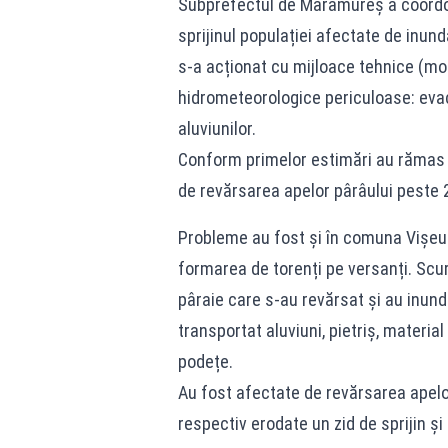
Subprefectul de Maramureș a coordonat
sprijinul populației afectate de inund
s-a acționat cu mijloace tehnice (m
hidrometeorologice periculoase: evacu
aluviunilor.
Conform primelor estimări au rămas i
de revărsarea apelor pârâului peste 
Probleme au fost și în comuna Vișeu d
formarea de torenți pe versanți. Scurg
pâraie care s-au revărsat și au inun
transportat aluviuni, pietriș, materi
podețe.
Au fost afectate de revărsarea apelor 
respectiv erodate un zid de sprijin și 