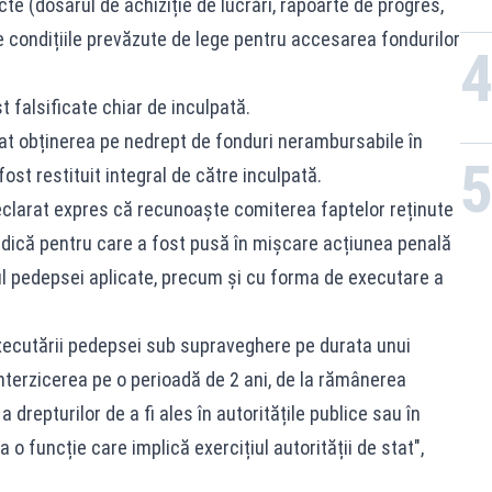
e (dosarul de achiziție de lucrări, rapoarte de progres,
te condițiile prevăzute de lege pentru accesarea fondurilor
 falsificate chiar de inculpată.
tat obținerea pe nedrept de fonduri nerambursabile în
ost restituit integral de către inculpată.
declarat expres că recunoaște comiterea faptelor reținute
ridică pentru care a fost pusă în mișcare acțiunea penală
ul pedepsei aplicate, precum și cu forma de executare a
xecutării pedepsei sub supraveghere pe durata unui
nterzicerea pe o perioadă de 2 ani, de la rămânerea
 drepturilor de a fi ales în autoritățile publice sau în
a o funcție care implică exercițiul autorității de stat",