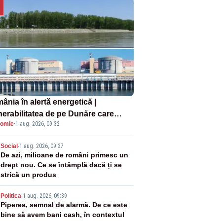
ânia în alertă energetică |
nerabilitatea de pe Dunăre care
omie
·
1 aug. 2026, 09:32
e în pericol Centrala Cernavodă era
oscută de pe vremea lui Ceaușescu
2
Social
-
1 aug. 2026, 09:37
De azi, milioane de români primesc un
drept nou. Ce se întâmplă dacă ți se
strică un produs
3
Politica
-
1 aug. 2026, 09:39
Piperea, semnal de alarmă. De ce este
bine să avem bani cash, în contextul