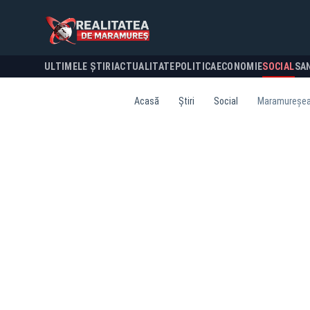
ULTIMELE ȘTIRI
ACTUALITATE
POLITICA
ECONOMIE
SOCIAL
SA
Acasă
Știri
Social
Maramureșeanc