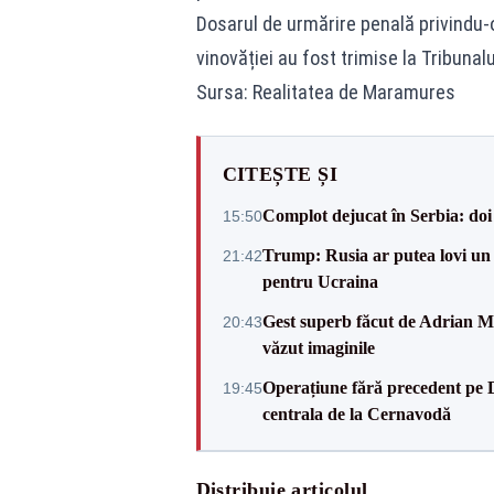
Dosarul de urmărire penală privindu-
vinovăției au fost trimise la Tribuna
Sursa: Realitatea de Maramures
CITEȘTE ȘI
Complot dejucat în Serbia: doi 
15:50
Trump: Rusia ar putea lovi un
21:42
pentru Ucraina
Gest superb făcut de Adrian Mu
20:43
văzut imaginile
Operațiune fără precedent pe 
19:45
centrala de la Cernavodă
Distribuie articolul