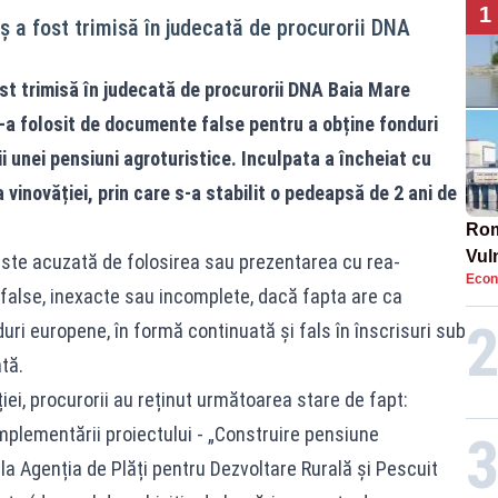
1
 a fost trimisă în judecată de procurorii DNA
st trimisă în judecată de procurorii DNA Baia Mare
s-a folosit de documente false pentru a obține fonduri
i unei pensiuni agroturistice. Inculpata a încheiat cu
vinovăției, prin care s-a stabilit o pedeapsă de 2 ani de
Rom
Vul
este acuzată de folosirea sau prezentarea cu rea-
Econ
pun
 false, inexacte sau incomplete, dacă fapta are ca
cun
uri europene, în formă continuată și fals în înscrisuri sub
tă.
iei, procurorii au reținut următoarea stare de fapt:
mplementării proiectului - „Construire pensiune
 la Agenția de Plăți pentru Dezvoltare Rurală și Pescuit