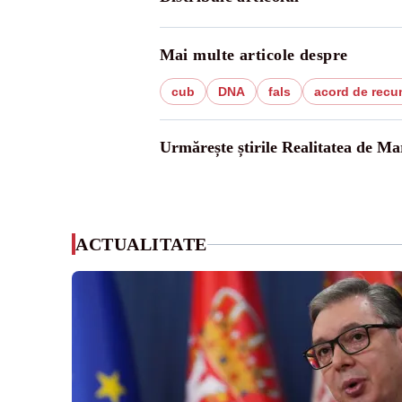
Mai multe articole despre
cub
DNA
fals
acord de recu
Urmărește știrile Realitatea de M
ACTUALITATE