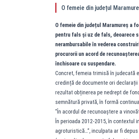
O femeie din județul Maramureș
O femeie din județul Maramureș a fo
pentru fals și uz de fals, deoarece 
nerambursabile în vederea construiri
procurorii un acord de recunoașterea 
închisoare cu suspendare.
Concret, femeia trimisă în judecată 
credință de documente ori declarații
rezultat obținerea pe nedrept de fond
semnătură privată, în formă continua
"În acordul de recunoaștere a vinovăț
În perioada 2012-2015, în contextul i
agroturistică…”, inculpata ar fi depus