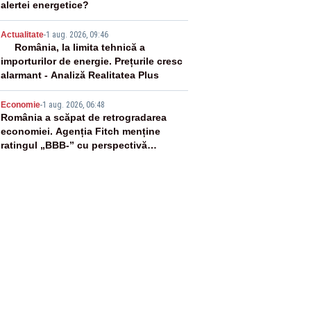
alertei energetice?
4
Actualitate
-
1 aug. 2026, 09:46
România, la limita tehnică a
importurilor de energie. Prețurile cresc
alarmant - Analiză Realitatea Plus
5
Economie
-
1 aug. 2026, 06:48
România a scăpat de retrogradarea
economiei. Agenția Fitch menține
ratingul „BBB-” cu perspectivă
negativă