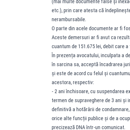
(mai multe documente false și inexact
etc.), prin care atesta că îndeplineș
nerambursabile.
O parte din acele documente ar fi fost
Aceste demersuri ar fi avut ca rezul
cuantum de 151.675 lei, debit care a f
În prezența avocatului, inculpata a 
în sarcina sa, acceptă încadrarea ju
și este de acord cu felul și cuantum
acestora, respectiv:
- 2 ani închisoare, cu suspendarea e
termen de supraveghere de 3 ani și i
definitivă a hotărârii de condamnare, a
orice alte funcții publice și de a ocup
precizează DNA într-un comunicat.