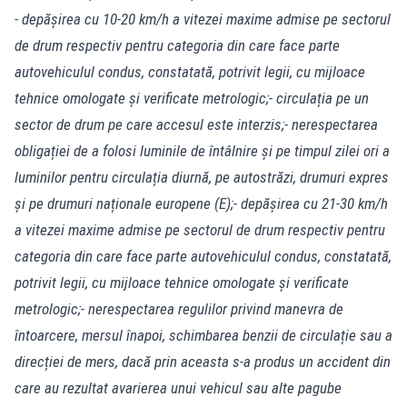
- depășirea cu 10-20 km/h a vitezei maxime admise pe sectorul
de drum respectiv pentru categoria din care face parte
autovehiculul condus, constatată, potrivit legii, cu mijloace
tehnice omologate și verificate metrologic;
- circulația pe un
sector de drum pe care accesul este interzis;
- nerespectarea
obligației de a folosi luminile de întâlnire și pe timpul zilei ori a
luminilor pentru circulația diurnă, pe autostrăzi, drumuri expres
și pe drumuri naționale europene (E);
- depășirea cu 21-30 km/h
a vitezei maxime admise pe sectorul de drum respectiv pentru
categoria din care face parte autovehiculul condus, constatată,
potrivit legii, cu mijloace tehnice omologate și verificate
metrologic;
- nerespectarea regulilor privind manevra de
întoarcere, mersul înapoi, schimbarea benzii de circulație sau a
direcției de mers, dacă prin aceasta s-a produs un accident din
care au rezultat avarierea unui vehicul sau alte pagube