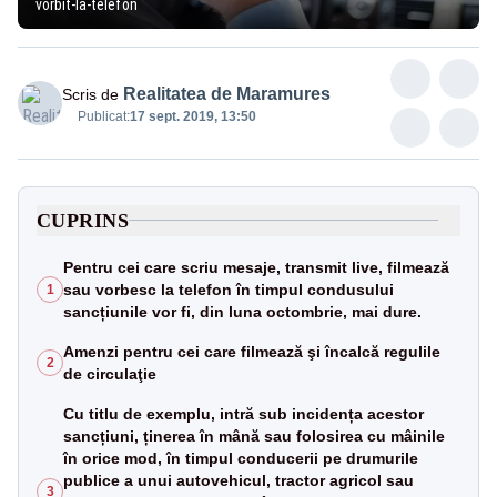
vorbit-la-telefon
Realitatea de Maramures
Scris de
Publicat:
17 sept. 2019, 13:50
CUPRINS
Pentru cei care scriu mesaje, transmit live, filmează
sau vorbesc la telefon în timpul condusului
1
sancțiunile vor fi, din luna octombrie, mai dure.
Amenzi pentru cei care filmează şi încalcă regulile
2
de circulaţie
Cu titlu de exemplu, intră sub incidența acestor
sancțiuni, ținerea în mână sau folosirea cu mâinile
în orice mod, în timpul conducerii pe drumurile
publice a unui autovehicul, tractor agricol sau
3