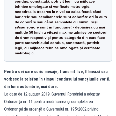
condus, constatată, potrivit legii, cu mijloace
tehnice omologate și verificate metrologic; -
neoprirea la trecerea la nivel cu calea ferată când
barierele sau semibarierele sunt coborâte ori în curs
de coborâre sau când semnalele cu lumini roșii
și/sau sonore sunt în funcțiune; - depășirea cu mai
mult de 50 km/h a vitezei maxime admise pe sectorul
de drum respectiv și pentru categoria din care face
parte autovehiculul condus, constatată, potrivit
legii, cu mijloace tehnice omologate și verificate
metrologic.
Pentru cei care scriu mesaje, transmit live, filmează sau
vorbesc la telefon în timpul condusului sancțiunile vor fi,
din luna octombrie, mai dure.
La data de 12 august 2019, Guvernul României a adoptat
Ordonanța nr. 11 pentru modificarea și completarea
Ordonanței de urgență a Guvernului nr. 195/2002 privind