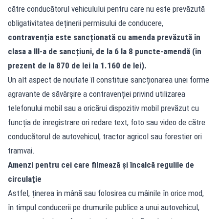
către conducătorul vehiculului pentru care nu este prevăzută
obligativitatea deținerii permisului de conducere,
contravenția este sancționată cu amenda prevăzută în
clasa a III-a de sancțiuni, de la 6 la 8 puncte-amendă (în
prezent de la 870 de lei la 1.160 de lei).
Un alt aspect de noutate îl constituie sancționarea unei forme
agravante de săvârșire a contravenției privind utilizarea
telefonului mobil sau a oricărui dispozitiv mobil prevăzut cu
funcția de înregistrare ori redare text, foto sau video de către
conducătorul de autovehicul, tractor agricol sau forestier ori
tramvai.
Amenzi pentru cei care filmează şi încalcă regulile de
circulaţie
Astfel, ținerea în mână sau folosirea cu mâinile în orice mod,
în timpul conducerii pe drumurile publice a unui autovehicul,