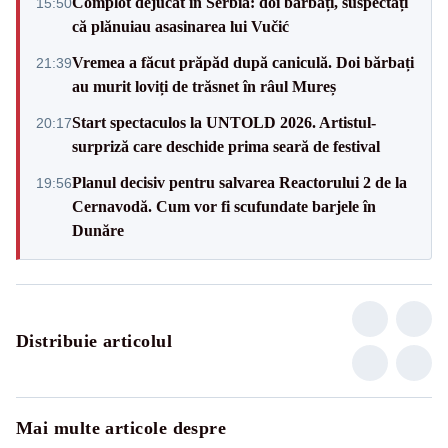
Complot dejucat în Serbia: doi bărbați, suspectați
15:50
că plănuiau asasinarea lui Vučić
Vremea a făcut prăpăd după caniculă. Doi bărbați
21:39
au murit loviți de trăsnet în râul Mureș
Start spectaculos la UNTOLD 2026. Artistul-
20:17
surpriză care deschide prima seară de festival
Planul decisiv pentru salvarea Reactorului 2 de la
19:56
Cernavodă. Cum vor fi scufundate barjele în
Dunăre
Distribuie articolul
Mai multe articole despre