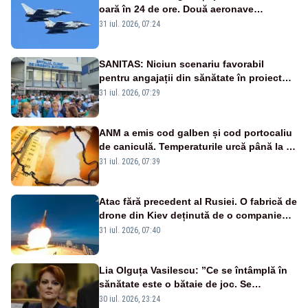
oară în 24 de ore. Două aeronave
Eurofighter britanice au fost ridicate de la
31 iul. 2026, 07:24
sol
SANITAS: Niciun scenariu favorabil
pentru angajații din sănătate în proiectul
Legii salarizării
31 iul. 2026, 07:29
ANM a emis cod galben și cod portocaliu
de caniculă. Temperaturile urcă până la 38
de grade, iar nopțile devin tropicale
31 iul. 2026, 07:39
Atac fără precedent al Rusiei. O fabrică de
drone din Kiev deținută de o companie
americană, distrusă de o rachetă
31 iul. 2026, 07:40
rusească
Lia Olguța Vasilescu: ”Ce se întâmplă în
sănătate este o bătaie de joc. Se
guvernează extraordinar de prost”
30 iul. 2026, 23:24