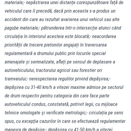
materiale;
- nepăstrarea unei distanțe corespunzătoare față de
vehiculul care îl precedă, dacă prin aceasta s-a produs un
accident din care au rezultat avarierea unui vehicul sau alte
pagube materiale;
- pătrunderea într-o intersecție atunci când
circulația în interiorul acesteia este blocată;
- neacordarea
priorității de trecere pietonilor angajați în traversarea
regulamentară a drumului public prin locurile special
amenajate și semnalizate, aflați pe sensul de deplasare a
autovehiculului, tractorului agricol sau forestier ori
tramvaiului;
- nerespectarea regulilor privind depășirea;
-
depășirea cu 31-40 km/h a vitezei maxime admise pe sectorul
de drum respectiv pentru categoria din care face parte
autovehiculul condus, constatată, potrivit legii, cu mijloace
tehnice omologate și verificate metrologic;
- circulația pe sens
opus, cu excepția cazurilor în care se efectuează regulamentar
manevra de depășire;
- depășirea cu 41-50 km/h a vitezei