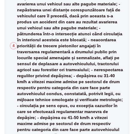
avarierea unui vehicul sau alte pagube materiale; -
nepăstrarea unei distanțe corespunzătoare față de
vehiculul care îl precedă, dacă prin aceasta s-a
produs un accident din care au rezultat avarierea
unui vehicul sau alte pagube materiale; -
pătrunderea într-o intersecție atunci când circulația
în interiorul acesteia este blocată; - neacordarea
priorității de trecere pietonilor angajați în
4
traversarea regulamentară a drumului public prin
locurile special amenajate și semnalizate, aflați pe
sensul de deplasare a autovehiculului, tractorului
agricol sau forestier ori tramvaiului; - nerespectarea
regulilor privind depășirea; - depășirea cu 31-40
km/h a vitezei maxime admise pe sectorul de drum
respectiv pentru categoria din care face parte
autovehiculul condus, constatată, potrivit legii, cu
mijloace tehnice omologate și verificate metrologic;
- circulația pe sens opus, cu excepția cazurilor în
care se efectuează regulamentar manevra de
depășire; - depășirea cu 41-50 km/h a vitezei
maxime admise pe sectorul de drum respectiv
pentru categoria din care face parte autovehiculul