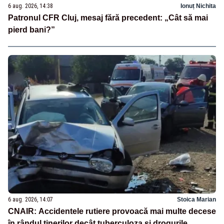
6 aug. 2026, 14:38
Ionuț Nichita
Patronul CFR Cluj, mesaj fără precedent: „Cât să mai
pierd bani?”
6 aug. 2026, 14:07
Stoica Marian
CNAIR: Accidentele rutiere provoacă mai multe decese
în rândul tinerilor decât tuberculoza și drogurile