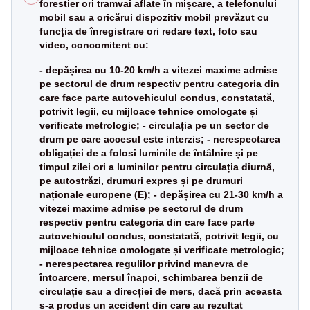
forestier ori tramvai aflate în mișcare, a telefonului
mobil sau a oricărui dispozitiv mobil prevăzut cu
funcția de înregistrare ori redare text, foto sau
video, concomitent cu:
- depășirea cu 10-20 km/h a vitezei maxime admise
pe sectorul de drum respectiv pentru categoria din
care face parte autovehiculul condus, constatată,
potrivit legii, cu mijloace tehnice omologate și
verificate metrologic; - circulația pe un sector de
drum pe care accesul este interzis; - nerespectarea
obligației de a folosi luminile de întâlnire și pe
timpul zilei ori a luminilor pentru circulația diurnă,
pe autostrăzi, drumuri expres și pe drumuri
naționale europene (E); - depășirea cu 21-30 km/h a
vitezei maxime admise pe sectorul de drum
respectiv pentru categoria din care face parte
autovehiculul condus, constatată, potrivit legii, cu
mijloace tehnice omologate și verificate metrologic;
- nerespectarea regulilor privind manevra de
întoarcere, mersul înapoi, schimbarea benzii de
circulație sau a direcției de mers, dacă prin aceasta
s-a produs un accident din care au rezultat