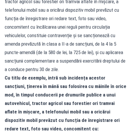
tractor agricol sau forestier ori tramvai aflate în mișcare, a
telefonului mobil sau a oricărui dispozitiv mobil prevăzut cu
funcția de înregistrare ori redare text, foto sau video,
concomitent cu încălcarea unei reguli pentru circulația
vehiculelor, constituie contravenție și se sancționează cu
amenda prevăzută în clasa a II-a de sancțiuni, de la 4 la 5
puncte-amendă (de la 580 de lei, la 725 de lei), și cu aplicarea
sancțiunii complementare a suspendării exercitării dreptului de
a conduce pentru 30 de zile.
Cu titlu de exemplu, intră sub incidența acestor
sancțiuni, ținerea în mână sau folosirea cu mâinile în orice
mod, în timpul conducerii pe drumurile publice a unui
autovehicul, tractor agricol sau forestier ori tramvai
aflate în mișcare, a telefonului mobil sau a oricărui
dispozitiv mobil prevăzut cu funcția de înregistrare ori
redare text, foto sau video, concomitent cu: