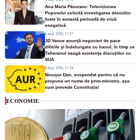
Ana Maria Păcuraru: Televiziunea
Poporului solicită investigarea deciziilor
luate în această perioadă de criză
enegetică
6 aug. 2026, 11:27
JD Vance anunță negocieri de pace
dificile și îndelungate cu Iranul, în timp ce
Teheranul neagă existența discuțiilor cu
SUA
6 aug. 2026, 11:24
Nicușor Dan, suspendat pentru că nu
propune un nume de prim-ministru, așa
cum prevede Constituția!
ECONOMIE