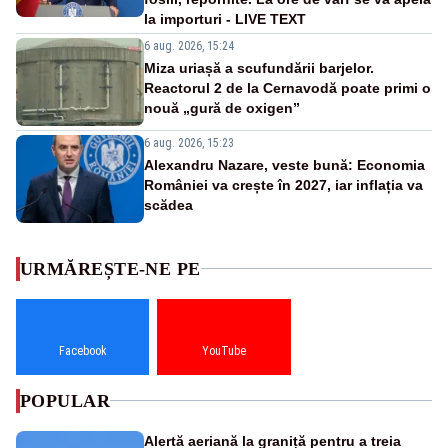
la importuri - LIVE TEXT
6 aug. 2026, 15:24
Miza uriașă a scufundării barjelor.
Reactorul 2 de la Cernavodă poate primi o
nouă „gură de oxigen”
6 aug. 2026, 15:23
Alexandru Nazare, veste bună: Economia
României va crește în 2027, iar inflația va
scădea
URMĂREȘTE-NE PE
Facebook
YouTube
POPULAR
Alertă aeriană la graniță pentru a treia