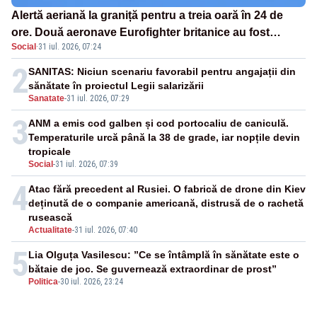
Alertă aeriană la graniță pentru a treia oară în 24 de
ore. Două aeronave Eurofighter britanice au fost
Social
·
31 iul. 2026, 07:24
ridicate de la sol
2
SANITAS: Niciun scenariu favorabil pentru angajații din
sănătate în proiectul Legii salarizării
Sanatate
-
31 iul. 2026, 07:29
3
ANM a emis cod galben și cod portocaliu de caniculă.
Temperaturile urcă până la 38 de grade, iar nopțile devin
tropicale
Social
-
31 iul. 2026, 07:39
4
Atac fără precedent al Rusiei. O fabrică de drone din Kiev
deținută de o companie americană, distrusă de o rachetă
rusească
Actualitate
-
31 iul. 2026, 07:40
5
Lia Olguța Vasilescu: ”Ce se întâmplă în sănătate este o
bătaie de joc. Se guvernează extraordinar de prost”
Politica
-
30 iul. 2026, 23:24