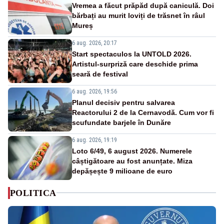
Vremea a făcut prăpăd după caniculă. Doi
bărbați au murit loviți de trăsnet în râul
Mureș
6 aug. 2026, 20:17
Start spectaculos la UNTOLD 2026.
Artistul-surpriză care deschide prima
seară de festival
6 aug. 2026, 19:56
Planul decisiv pentru salvarea
Reactorului 2 de la Cernavodă. Cum vor fi
scufundate barjele în Dunăre
6 aug. 2026, 19:19
Loto 6/49, 6 august 2026. Numerele
câștigătoare au fost anunțate. Miza
depășește 9 milioane de euro
POLITICA