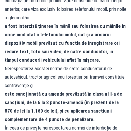
circulația pe drumurile publice.Spre deosebire de cadrul legal
anterior, care viza exclusiv folosirea telefonului mobil, prin noile
reglementări
a fost interzisă ținerea în mână sau folosirea cu mâinile în
orice mod atât a telefonului mobil, cât și a oricărui
dispozitiv mobil prevăzut cu funcția de înregistrare ori
redare text, foto sau video, de către conducător, în
timpul conducerii vehiculului aflat în mișcare.
Nerespectarea acestei norme de către conducătorul de
autovehicul, tractor agricol sau forestier ori tramvai constituie
contravenție și
este sancționată cu amenda prevăzută în clasa a III-a de
sancțiuni, de la 6 la 8 puncte-amendă (în prezent de la
870 de lei la 1.160 de lei), și cu aplicarea sancțiunii
complementare de 4 puncte de penalizare.
În ceea ce privește nerespectarea normei de interdicție de