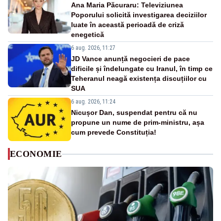
Ana Maria Păcuraru: Televiziunea
Poporului solicită investigarea deciziilor
luate în această perioadă de criză
enegetică
6 aug. 2026, 11:27
JD Vance anunță negocieri de pace
dificile și îndelungate cu Iranul, în timp ce
Teheranul neagă existența discuțiilor cu
SUA
6 aug. 2026, 11:24
Nicușor Dan, suspendat pentru că nu
propune un nume de prim-ministru, așa
cum prevede Constituția!
ECONOMIE