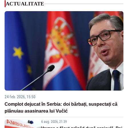
ACTUALITATE
24 feb. 2026, 15:50
Complot dejucat în Serbia: doi bărbați, suspectați că
plănuiau asasinarea lui Vučić
6 aug. 2026, 21:39
Vremea a făcut prăpăd după caniculă. Doi