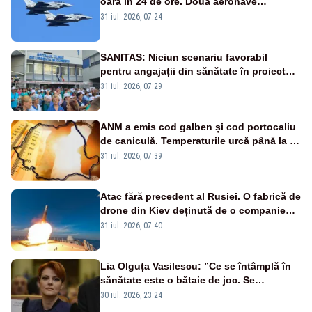
oară în 24 de ore. Două aeronave
Eurofighter britanice au fost ridicate de la
31 iul. 2026, 07:24
sol
SANITAS: Niciun scenariu favorabil
pentru angajații din sănătate în proiectul
Legii salarizării
31 iul. 2026, 07:29
ANM a emis cod galben și cod portocaliu
de caniculă. Temperaturile urcă până la 38
de grade, iar nopțile devin tropicale
31 iul. 2026, 07:39
Atac fără precedent al Rusiei. O fabrică de
drone din Kiev deținută de o companie
americană, distrusă de o rachetă
31 iul. 2026, 07:40
rusească
Lia Olguța Vasilescu: ”Ce se întâmplă în
sănătate este o bătaie de joc. Se
guvernează extraordinar de prost”
30 iul. 2026, 23:24