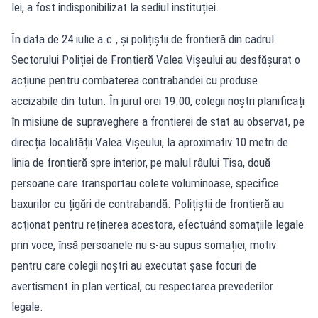
lei, a fost indisponibilizat la sediul instituției.
În data de 24 iulie a.c., și polițiștii de frontieră din cadrul
Sectorului Poliției de Frontieră Valea Vișeului au desfășurat o
acțiune pentru combaterea contrabandei cu produse
accizabile din tutun. În jurul orei 19.00, colegii noștri planificați
în misiune de supraveghere a frontierei de stat au observat, pe
direcția localității Valea Vișeului, la aproximativ 10 metri de
linia de frontieră spre interior, pe malul râului Tisa, două
persoane care transportau colete voluminoase, specifice
baxurilor cu țigări de contrabandă. Polițiștii de frontieră au
acționat pentru reținerea acestora, efectuând somațiile legale
prin voce, însă persoanele nu s-au supus somației, motiv
pentru care colegii noștri au executat șase focuri de
avertisment în plan vertical, cu respectarea prevederilor
legale.