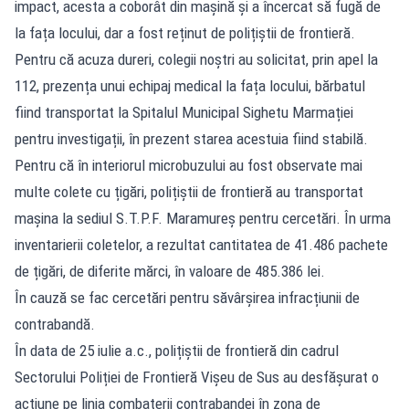
impact, acesta a coborât din mașină și a încercat să fugă de
la fața locului, dar a fost reținut de polițiștii de frontieră.
Pentru că acuza dureri, colegii noștri au solicitat, prin apel la
112, prezența unui echipaj medical la fața locului, bărbatul
fiind transportat la Spitalul Municipal Sighetu Marmației
pentru investigații, în prezent starea acestuia fiind stabilă.
Pentru că în interiorul microbuzului au fost observate mai
multe colete cu țigări, polițiștii de frontieră au transportat
mașina la sediul S.T.P.F. Maramureș pentru cercetări. În urma
inventarierii coletelor, a rezultat cantitatea de 41.486 pachete
de țigări, de diferite mărci, în valoare de 485.386 lei.
În cauză se fac cercetări pentru săvârșirea infracțiunii de
contrabandă.
În data de 25 iulie a.c., polițiștii de frontieră din cadrul
Sectorului Poliției de Frontieră Vișeu de Sus au desfășurat o
acțiune pe linia combaterii contrabandei în zona de