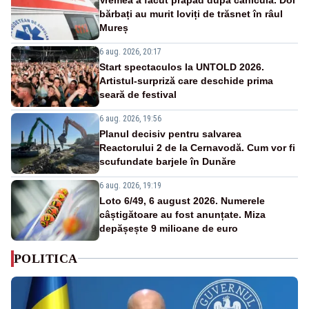
bărbați au murit loviți de trăsnet în râul
Mureș
6 aug. 2026, 20:17
Start spectaculos la UNTOLD 2026.
Artistul-surpriză care deschide prima
seară de festival
6 aug. 2026, 19:56
Planul decisiv pentru salvarea
Reactorului 2 de la Cernavodă. Cum vor fi
scufundate barjele în Dunăre
6 aug. 2026, 19:19
Loto 6/49, 6 august 2026. Numerele
câștigătoare au fost anunțate. Miza
depășește 9 milioane de euro
POLITICA