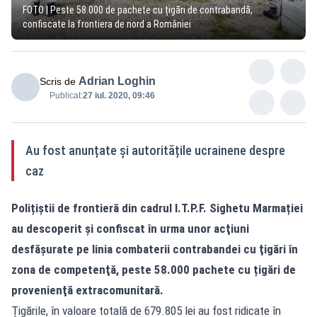
FOTO | Peste 58.000 de pachete cu țigări de contrabandă,
confiscate la frontiera de nord a României
Adrian Loghin
Scris de
Publicat:
27 iul. 2020, 09:46
Au fost anunțate și autoritățile ucrainene despre
caz
Polițiștii de frontieră din cadrul I.T.P.F. Sighetu Marmației
au descoperit și confiscat în urma unor acţiuni
desfăşurate pe linia combaterii contrabandei cu ţigări în
zona de competenţă, peste 58.000 pachete cu țigări de
provenienţă extracomunitară.
Țigările, în valoare totală de 679.805 lei au fost ridicate în