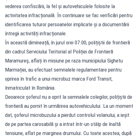
vederea confiscării, la fel și autovehiculele folosite la
activitatea infracțională. În continuare se fac verificări pentru
identificarea tuturor persoanelor implicate și a documentării
întregii activități infracționale.
În această dimineață, în jurul orei 07.00, polițiștii de frontieră
din cadrul Serviciului Teritorial al Poliției de Frontieră
Maramureș, aflați în misiune pe raza municipiului Sighetu
Marmației, au efectuat semnalele regulamentare pentru
oprirea în trafic a unui microbuz marca Ford Transit,
înmatriculat în România.
Deoarece șoferul nu a oprit la semnalele colegilor, polițiștii de
frontieră au pornit în urmărirea autovehiculului. La un moment
dat, șoferul microbuzului a pierdut controlul volanului, a ieșit
de pe partea carosabilă și a intrat într-un stâlp de înaltă
tensiune, aflat pe marginea drumului. Cu toate acestea, după