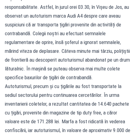
responsabilitate. Astfel, în jurul orei 03.30, în Vișeu de Jos, au
observat un autoturism marca Audi A4 despre care aveau
suspiciuni că ar transporta țigări provenite din activități de
contrabandă. Colegii noștri au efectuat semnalele
regulamentare de oprire, însă șoferul a ignorat semnalele,
mărind viteza de deplasare. Câteva minute mai târziu, polițiștii
de frontieră au descoperit autoturismul abandonat pe un drum
lăturalnic. În mașină se puteau observa mai multe colete
specifice baxurilor de țigări de contrabandă.
Autoturismul, precum și cu țigările au fost transportate la
sediul sectorului pentru continuarea cercetărilor. În urma
inventarierii coletelor, a rezultat cantitatea de 14.640 pachete
cu țigări, provenite din magazine de tip duty free, a căror
valoare este de 171.288 lei. Marfa a fost ridicată în vederea
confiscării, iar autoturismul, în valoare de aproximativ 9.000 de