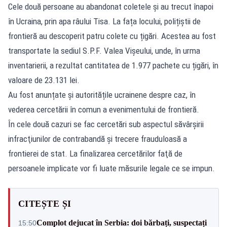
Cele două persoane au abandonat coletele și au trecut înapoi
în Ucraina, prin apa râului Tisa. La fața locului, polițiștii de
frontieră au descoperit patru colete cu țigări. Acestea au fost
transportate la sediul S.P.F. Valea Vișeului, unde, în urma
inventarierii, a rezultat cantitatea de 1.977 pachete cu țigări, în
valoare de 23.131 lei.
Au fost anunțate și autoritățile ucrainene despre caz, în
vederea cercetării în comun a evenimentului de frontieră.
În cele două cazuri se fac cercetări sub aspectul săvârşirii
infracţiunilor de contrabandă și trecere frauduloasă a
frontierei de stat. La finalizarea cercetărilor faţă de
persoanele implicate vor fi luate măsurile legale ce se impun.
CITEȘTE ȘI
Complot dejucat în Serbia: doi bărbați, suspectați
15:50