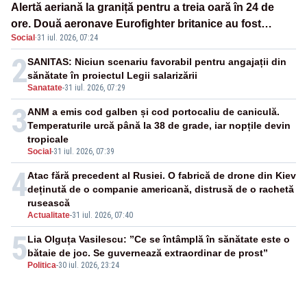
Alertă aeriană la graniță pentru a treia oară în 24 de
ore. Două aeronave Eurofighter britanice au fost
Social
·
31 iul. 2026, 07:24
ridicate de la sol
2
SANITAS: Niciun scenariu favorabil pentru angajații din
sănătate în proiectul Legii salarizării
Sanatate
-
31 iul. 2026, 07:29
3
ANM a emis cod galben și cod portocaliu de caniculă.
Temperaturile urcă până la 38 de grade, iar nopțile devin
tropicale
Social
-
31 iul. 2026, 07:39
4
Atac fără precedent al Rusiei. O fabrică de drone din Kiev
deținută de o companie americană, distrusă de o rachetă
rusească
Actualitate
-
31 iul. 2026, 07:40
5
Lia Olguța Vasilescu: ”Ce se întâmplă în sănătate este o
bătaie de joc. Se guvernează extraordinar de prost”
Politica
-
30 iul. 2026, 23:24