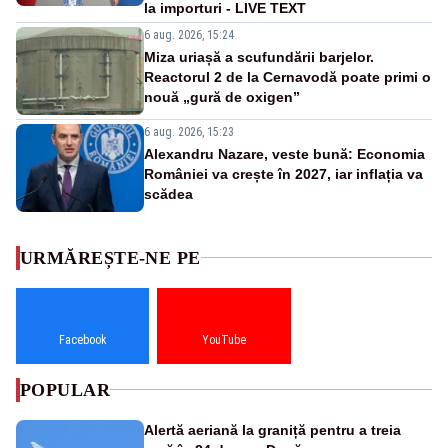
la importuri - LIVE TEXT
6 aug. 2026, 15:24
Miza uriașă a scufundării barjelor.
Reactorul 2 de la Cernavodă poate primi o
nouă „gură de oxigen”
6 aug. 2026, 15:23
Alexandru Nazare, veste bună: Economia
României va crește în 2027, iar inflația va
scădea
URMĂREȘTE-NE PE
Facebook
YouTube
POPULAR
Alertă aeriană la graniță pentru a treia