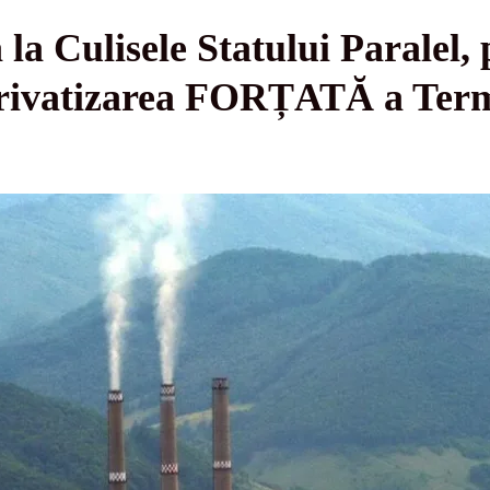
 Culisele Statului Paralel, 
Privatizarea FORȚATĂ a Term