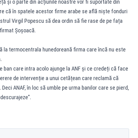
ță și o parte din acțiunile noastre vor fi suportate din
re că în spatele acestor firme arabe se află niște fonduri
trul Virgil Popescu să dea ordin să fie rase de pe fața
afirmat Șoșoacă.
că la termocentrala hunedoreană firma care încă nu este
.
ce ban care intra acolo ajunge la ANF și ce credeți că face
erere de intervenție a unui cetățean care reclamă că
. Deci ANAF, în loc să umble pe urma banilor care se pierd,
i descurajeze".