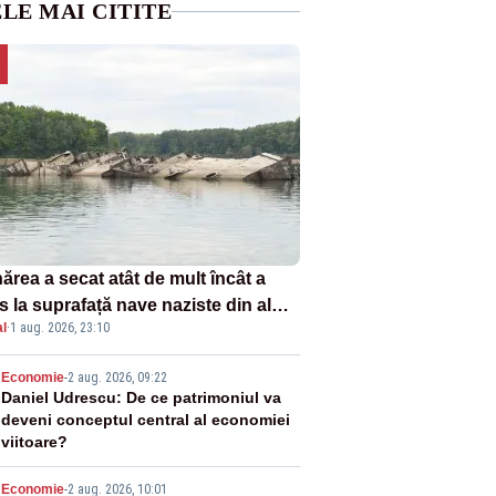
LE MAI CITITE
ărea a secat atât de mult încât a
s la suprafață nave naziste din al
l
·
1 aug. 2026, 23:10
lea război mondial
2
Economie
-
2 aug. 2026, 09:22
Daniel Udrescu: De ce patrimoniul va
deveni conceptul central al economiei
viitoare?
Economie
-
2 aug. 2026, 10:01