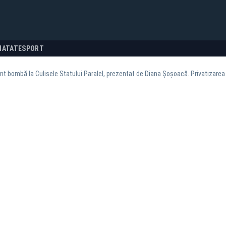
NATATE
SPORT
 bombă la Culisele Statului Paralel, prezentat de Diana Șoșoacă. Privatizare