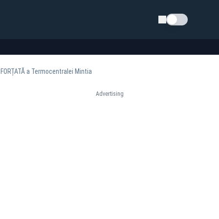
Schimba tema
a FORȚATĂ a Termocentralei Mintia
Advertising