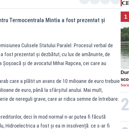
CE
1
entru Termocentrala Mintia a fost prezentat și
emisiunea Culisele Statului Paralel. Procesul verbal de
 a fost prezentat și dezbătut, cu lux de amănunte, de
 Șoșoacă și de avocatul Mihai Rapcea, cei care au
Dun
sco
arab care a plătit un avans de 10 milioane de euro trebuie
Socia
doi
ioane de euro, până la sfârșitul anului. Mai mult,
erie de nereguli grave, care ar ridica semne de întrebare.
creditorilor, deci în mod normal n-ar putea fi făcută
 Hidroelectrica a fost și ea in insolvență: ce s-ar fi