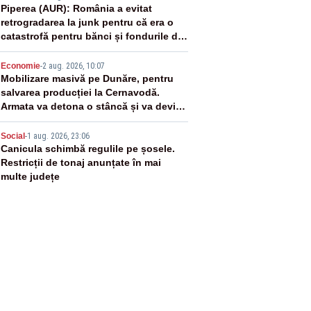
3
Piperea (AUR): România a evitat
retrogradarea la junk pentru că era o
catastrofă pentru bănci și fondurile de
pensii
4
Economie
-
2 aug. 2026, 10:07
Mobilizare masivă pe Dunăre, pentru
salvarea producției la Cernavodă.
Armata va detona o stâncă și va devia
apa fluviului - IMAGINI AERIENE
5
Social
-
1 aug. 2026, 23:06
Canicula schimbă regulile pe șosele.
Restricții de tonaj anunțate în mai
multe județe