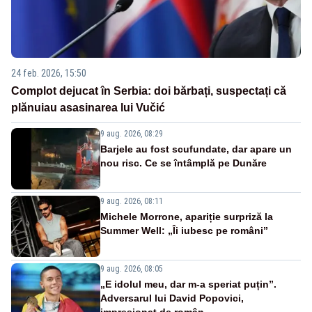
24 feb. 2026, 15:50
Complot dejucat în Serbia: doi bărbați, suspectați că
plănuiau asasinarea lui Vučić
9 aug. 2026, 08:29
Barjele au fost scufundate, dar apare un
nou risc. Ce se întâmplă pe Dunăre
9 aug. 2026, 08:11
Michele Morrone, apariție surpriză la
Summer Well: „Îi iubesc pe români”
9 aug. 2026, 08:05
„E idolul meu, dar m-a speriat puțin”.
Adversarul lui David Popovici,
impresionat de român