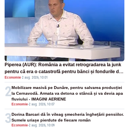
Piperea (AUR): România a evitat retrogradarea la junk
pentru că era o catastrofă pentru bănci și fondurile de
Economie
·
2 aug. 2026, 10:01
pensii
2
Mobilizare masivă pe Dunăre, pentru salvarea producției
la Cernavodă. Armata va detona o stâncă și va devia apa
fluviului - IMAGINI AERIENE
Economie
-
2 aug. 2026, 10:07
3
Dorina Barcari dă în vileag șmecheria înghețării pensiilor.
Sumele uriașe pierdute de fiecare român
Economie
-
2 aug. 2026, 10:09