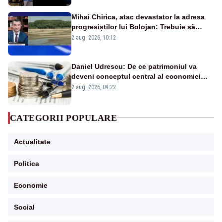
Mihai Chirica, atac devastator la adresa
progresiștilor lui Bolojan: Trebuie să
protejăm și natura, dar nu șținem omaneii
2 aug. 2026, 10:12
în stare permanentă de alertă
Daniel Udrescu: De ce patrimoniul va
deveni conceptul central al economiei
viitoare?
2 aug. 2026, 09:22
CATEGORII POPULARE
Actualitate
Politica
Economie
Social