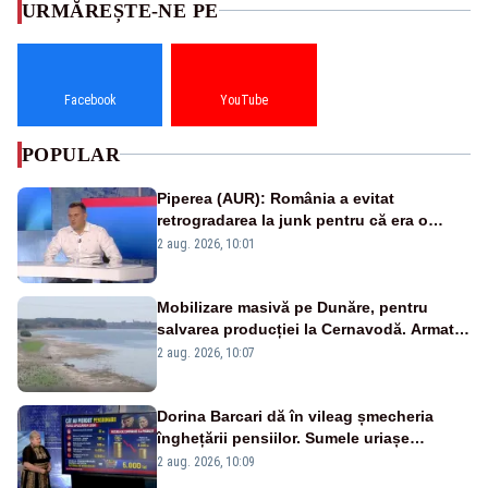
URMĂREȘTE-NE PE
Facebook
YouTube
POPULAR
Piperea (AUR): România a evitat
retrogradarea la junk pentru că era o
catastrofă pentru bănci și fondurile de
2 aug. 2026, 10:01
pensii
Mobilizare masivă pe Dunăre, pentru
salvarea producției la Cernavodă. Armata
va detona o stâncă și va devia apa
2 aug. 2026, 10:07
fluviului - IMAGINI AERIENE
Dorina Barcari dă în vileag șmecheria
înghețării pensiilor. Sumele uriașe
pierdute de fiecare român
2 aug. 2026, 10:09