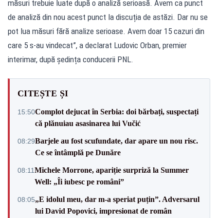
măsuri trebuie luate după o analiză serioasă. Avem ca punct
de analiză din nou acest punct la discuția de astăzi. Dar nu se
pot lua măsuri fără analize serioase. Avem doar 15 cazuri din
care 5 s-au vindecat”, a declarat Ludovic Orban, premier
interimar, după ședința conducerii PNL.
CITEȘTE ȘI
Complot dejucat în Serbia: doi bărbați, suspectați
15:50
că plănuiau asasinarea lui Vučić
Barjele au fost scufundate, dar apare un nou risc.
08:29
Ce se întâmplă pe Dunăre
Michele Morrone, apariție surpriză la Summer
08:11
Well: „Îi iubesc pe români”
„E idolul meu, dar m-a speriat puțin”. Adversarul
08:05
lui David Popovici, impresionat de român