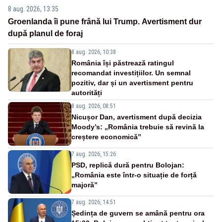
8 aug. 2026, 13:35
Groenlanda îi pune frână lui Trump. Avertisment dur
după planul de foraj
8 aug. 2026, 10:38
România își păstrează ratingul
recomandat investițiilor. Un semnal
pozitiv, dar și un avertisment pentru
autorități
8 aug. 2026, 08:51
Nicușor Dan, avertisment după decizia
Moody’s: „România trebuie să revină la
creștere economică”
7 aug. 2026, 15:26
PSD, replică dură pentru Bolojan:
„România este într-o situație de forță
majoră”
7 aug. 2026, 14:51
Ședința de guvern se amână pentru ora