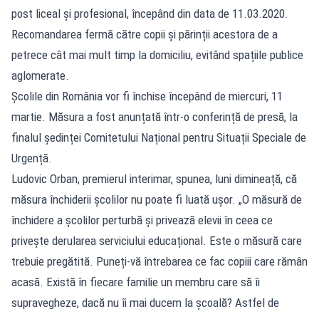
post liceal și profesional, începând din data de 11.03.2020.
Recomandarea fermă către copii și părinții acestora de a
petrece cât mai mult timp la domiciliu, evitând spațiile publice
aglomerate.
Școlile din România vor fi închise începând de miercuri, 11
martie. Măsura a fost anunțată într-o conferință de presă, la
finalul ședinței Comitetului Național pentru Situații Speciale de
Urgență.
Ludovic Orban, premierul interimar, spunea, luni dimineață, că
măsura închiderii școlilor nu poate fi luată ușor. „O măsură de
închidere a școlilor perturbă și privează elevii în ceea ce
privește derularea serviciului educațional. Este o măsură care
trebuie pregătită. Puneți-vă întrebarea ce fac copiii care rămân
acasă. Există în fiecare familie un membru care să îi
supravegheze, dacă nu îi mai ducem la școală? Astfel de