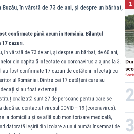
1
Buzău, în vârstă de 73 de ani, și despre un bărbat,
fost confirmate până acum în România. Bilanțul
 17 cazuri.
 în vârstă de 73 de ani, și despre un bărbat, de 60 ani,
nelor din capitală infectate cu coronavirus a ajuns la 3.
Dun
sco
al au fost confirmate 17 cazuri de cetățeni infectați cu
Socia
doi
eritoriul României. Dintre cei 17 cetățeni care au
ndecați și au fost externați.
instituționalizată sunt 27 de persoane pentru care se
ta dacă au contactat virusul COVID – 19 (coronavirus).
re la domiciliu și se află sub monitorizare medicală,
ind datorată ieșirii din izolare a unui număr însemnat de