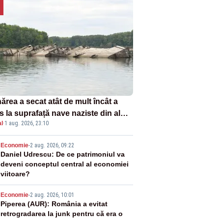
ărea a secat atât de mult încât a
s la suprafață nave naziste din al
l
·
1 aug. 2026, 23:10
lea război mondial
2
Economie
-
2 aug. 2026, 09:22
Daniel Udrescu: De ce patrimoniul va
deveni conceptul central al economiei
viitoare?
3
Economie
-
2 aug. 2026, 10:01
Piperea (AUR): România a evitat
retrogradarea la junk pentru că era o