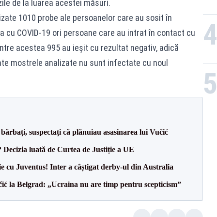
ile de la luarea acestei măsuri.
izate 1010 probe ale persoanelor care au sosit în
a cu COVID-19 ori persoane care au intrat în contact cu
ntre acestea 995 au ieșit cu rezultat negativ, adică
ate mostrele analizate nu sunt infectate cu noul
bărbați, suspectați că plănuiau asasinarea lui Vučić
? Decizia luată de Curtea de Justiție a UE
ie cu Juventus! Inter a câștigat derby-ul din Australia
ić la Belgrad: „Ucraina nu are timp pentru scepticism”