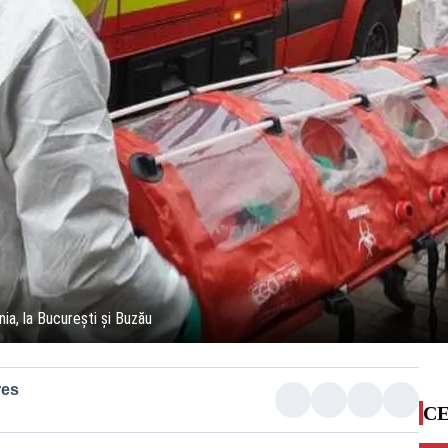
ia, la București și Buzău
res
CE