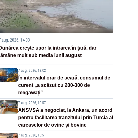
7 aug. 2026, 14:03
Dunărea crește ușor la intrarea în țară, dar
rămâne mult sub media lunii august
7 aug. 2026, 13:02
În intervalul orar de seară, consumul de
curent „a scăzut cu 200-300 de
megawați”
7 aug. 2026, 10:57
ANSVSA a negociat, la Ankara, un acord
pentru facilitarea tranzitului prin Turcia al
carcaselor de ovine și bovine
7 aug. 2026, 10:51