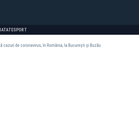
NATATE
SPORT
ă cazuri de coronavirus, în România, la București și Buzău