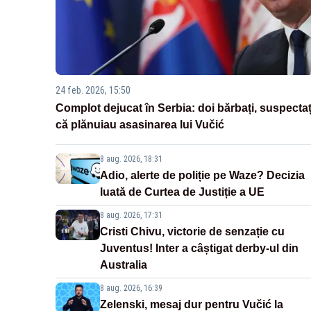
24 feb. 2026, 15:50
Complot dejucat în Serbia: doi bărbați, suspectaț
că plănuiau asasinarea lui Vučić
8 aug. 2026, 18:31
Adio, alerte de poliție pe Waze? Decizia
luată de Curtea de Justiție a UE
8 aug. 2026, 17:31
Cristi Chivu, victorie de senzație cu
Juventus! Inter a câștigat derby-ul din
Australia
8 aug. 2026, 16:39
Zelenski, mesaj dur pentru Vučić la