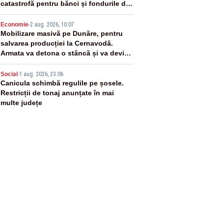
catastrofă pentru bănci și fondurile de
pensii
4
Economie
-
2 aug. 2026, 10:07
Mobilizare masivă pe Dunăre, pentru
salvarea producției la Cernavodă.
Armata va detona o stâncă și va devia
apa fluviului - IMAGINI AERIENE
5
Social
-
1 aug. 2026, 23:06
Canicula schimbă regulile pe șosele.
Restricții de tonaj anunțate în mai
multe județe