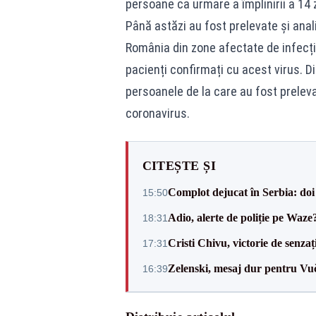
persoane ca urmare a împlinirii a 14 z
Până astăzi au fost prelevate și anal
România din zone afectate de infecți
pacienți confirmați cu acest virus. Di
persoanele de la care au fost prelev
coronavirus.
CITEȘTE ȘI
Complot dejucat în Serbia: doi 
15:50
Adio, alerte de poliție pe Waze
18:31
Cristi Chivu, victorie de senzaț
17:31
Zelenski, mesaj dur pentru Vuč
16:39