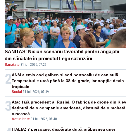
SANITAS: Niciun scenariu favorabil pentru angajații
din sănătate în proiectul Legii salarizării
Sanatate
·
31 iul. 2026, 07:29
2
ANM a emis cod galben și cod portocaliu de caniculă.
Temperaturile urcă până la 38 de grade, iar nopțile devin
tropicale
Social
-
31 iul. 2026, 07:39
3
Atac fără precedent al Rusiei. O fabrică de drone din Kiev
deținută de o companie americană, distrusă de o rachetă
rusească
Actualitate
-
31 iul. 2026, 07:40
ITALIA: 7 persoane, dispărute după prăbușirea unei