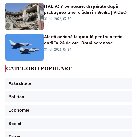
ITALIA: 7 persoane, dispărute după
prăbușirea unei clădiri în Sicilia | VIDEO
31 iul. 2026, 07:50
Alertă aeriană la graniță pentru a treia
oară în 24 de ore. Două aeronave
Eurofighter britanice au fost ridicate de la
31 iul. 2026, 07:24
sol
CATEGORII POPULARE
Actualitate
Politica
Economie
Social
Sport