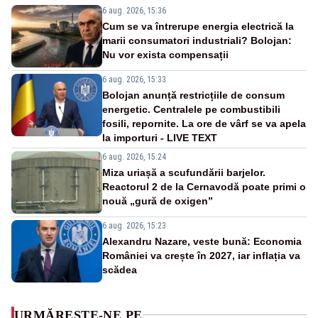
6 aug. 2026, 15:36
Cum se va întrerupe energia electrică la
marii consumatori industriali? Bolojan:
Nu vor exista compensații
6 aug. 2026, 15:33
Bolojan anunță restricțiile de consum
energetic. Centralele pe combustibili
fosili, repornite. La ore de vârf se va apela
la importuri - LIVE TEXT
6 aug. 2026, 15:24
Miza uriașă a scufundării barjelor.
Reactorul 2 de la Cernavodă poate primi o
nouă „gură de oxigen”
6 aug. 2026, 15:23
Alexandru Nazare, veste bună: Economia
României va crește în 2027, iar inflația va
scădea
URMĂREȘTE-NE PE