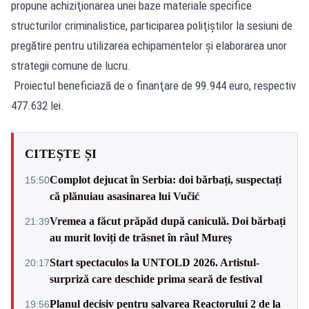
propune achiziţionarea unei baze materiale specifice
structurilor criminalistice, participarea poliţiştilor la sesiuni de
pregătire pentru utilizarea echipamentelor şi elaborarea unor
strategii comune de lucru.
Proiectul beneficiază de o finanţare de 99.944 euro, respectiv
477.632 lei.
CITEȘTE ȘI
Complot dejucat în Serbia: doi bărbați, suspectați
15:50
că plănuiau asasinarea lui Vučić
Vremea a făcut prăpăd după caniculă. Doi bărbați
21:39
au murit loviți de trăsnet în râul Mureș
Start spectaculos la UNTOLD 2026. Artistul-
20:17
surpriză care deschide prima seară de festival
Planul decisiv pentru salvarea Reactorului 2 de la
19:56