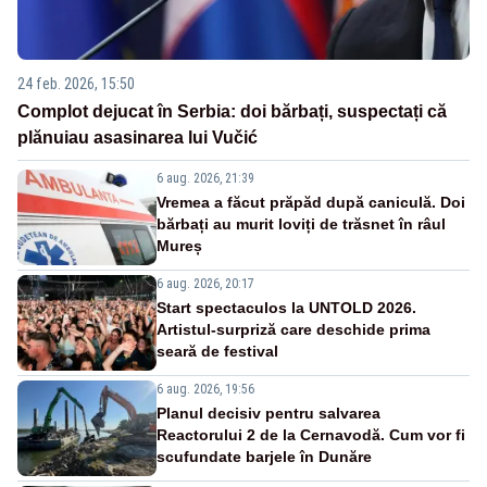
24 feb. 2026, 15:50
Complot dejucat în Serbia: doi bărbați, suspectați că
plănuiau asasinarea lui Vučić
6 aug. 2026, 21:39
Vremea a făcut prăpăd după caniculă. Doi
bărbați au murit loviți de trăsnet în râul
Mureș
6 aug. 2026, 20:17
Start spectaculos la UNTOLD 2026.
Artistul-surpriză care deschide prima
seară de festival
6 aug. 2026, 19:56
Planul decisiv pentru salvarea
Reactorului 2 de la Cernavodă. Cum vor fi
scufundate barjele în Dunăre