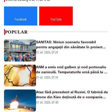
Facebook
YouTube
POPULAR
SANITAS: Niciun scenariu favorabil
pentru angajații din sănătate în proiectul
Legii salarizării
31 iul. 2026, 07:29
ANM a emis cod galben și cod portocaliu
de caniculă. Temperaturile urcă până la 38
de grade, iar nopțile devin tropicale
31 iul. 2026, 07:39
Atac fără precedent al Rusiei. O fabrică de
drone din Kiev deținută de o companie
americană, distrusă de o rachetă
31 iul. 2026, 07:40
rusească