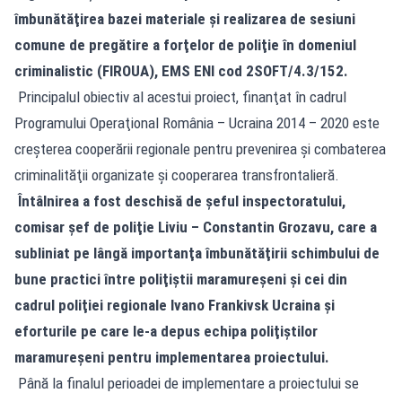
îmbunătăţirea bazei materiale şi realizarea de sesiuni
comune de pregătire a forţelor de poliţie în domeniul
criminalistic (FIROUA), EMS ENI cod 2SOFT/4.3/152.
Principalul obiectiv al acestui proiect, finanţat în cadrul
Programului Operaţional România – Ucraina 2014 – 2020 este
creşterea cooperării regionale pentru prevenirea şi combaterea
criminalităţii organizate şi cooperarea transfrontalieră.
Întâlnirea a fost deschisă de şeful inspectoratului,
comisar şef de poliţie Liviu – Constantin Grozavu, care a
subliniat pe lângă importanţa îmbunătăţirii schimbului de
bune practici între poliţiştii maramureşeni şi cei din
cadrul poliţiei regionale Ivano Frankivsk Ucraina şi
eforturile pe care le-a depus echipa poliţiştilor
maramureşeni pentru implementarea proiectului.
Până la finalul perioadei de implementare a proiectului se