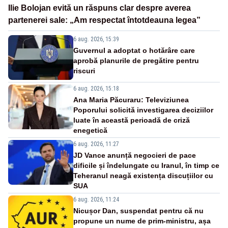
Ilie Bolojan evită un răspuns clar despre averea
partenerei sale: „Am respectat întotdeauna legea”
6 aug. 2026, 15:39
Guvernul a adoptat o hotărâre care
aprobă planurile de pregătire pentru
riscuri
6 aug. 2026, 15:18
Ana Maria Păcuraru: Televiziunea
Poporului solicită investigarea deciziilor
luate în această perioadă de criză
enegetică
6 aug. 2026, 11:27
JD Vance anunță negocieri de pace
dificile și îndelungate cu Iranul, în timp ce
Teheranul neagă existența discuțiilor cu
SUA
6 aug. 2026, 11:24
Nicușor Dan, suspendat pentru că nu
propune un nume de prim-ministru, așa