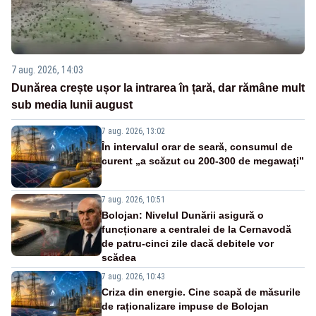
7 aug. 2026, 14:03
Dunărea crește ușor la intrarea în țară, dar rămâne mult
sub media lunii august
7 aug. 2026, 13:02
În intervalul orar de seară, consumul de
curent „a scăzut cu 200-300 de megawați”
7 aug. 2026, 10:51
Bolojan: Nivelul Dunării asigură o
funcționare a centralei de la Cernavodă
de patru-cinci zile dacă debitele vor
scădea
7 aug. 2026, 10:43
Criza din energie. Cine scapă de măsurile
de raționalizare impuse de Bolojan