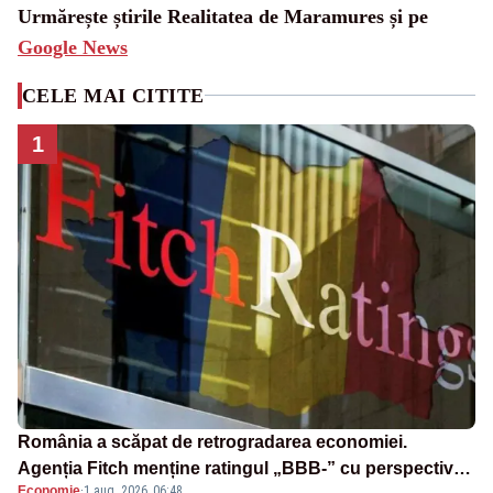
Urmărește știrile Realitatea de Maramures și pe
Google News
CELE MAI CITITE
1
România a scăpat de retrogradarea economiei.
Agenția Fitch menține ratingul „BBB-” cu perspectivă
Economie
·
1 aug. 2026, 06:48