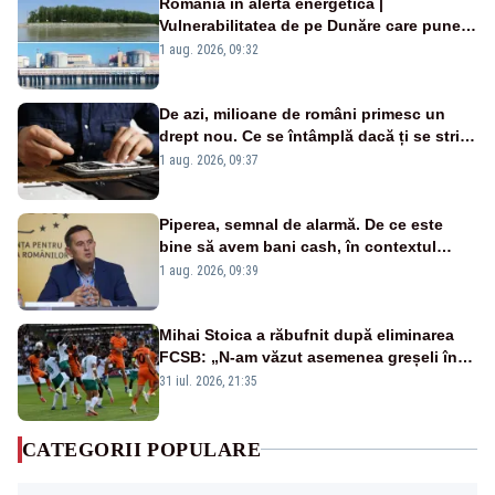
România în alertă energetică |
Vulnerabilitatea de pe Dunăre care pune
în pericol Centrala Cernavodă era
1 aug. 2026, 09:32
cunoscută de pe vremea lui Ceaușescu
De azi, milioane de români primesc un
drept nou. Ce se întâmplă dacă ți se strică
un produs
1 aug. 2026, 09:37
Piperea, semnal de alarmă. De ce este
bine să avem bani cash, în contextul
alertei energetice?
1 aug. 2026, 09:39
Mihai Stoica a răbufnit după eliminarea
FCSB: „N-am văzut asemenea greșeli în
190 de meciuri europene”
31 iul. 2026, 21:35
CATEGORII POPULARE