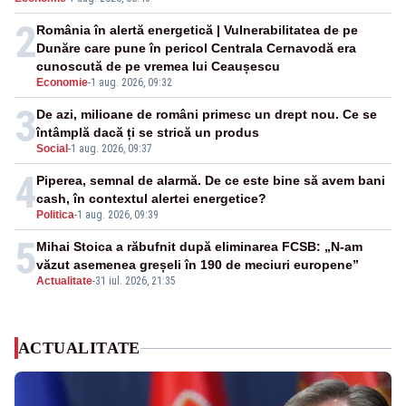
negativă
2
România în alertă energetică | Vulnerabilitatea de pe
Dunăre care pune în pericol Centrala Cernavodă era
cunoscută de pe vremea lui Ceaușescu
Economie
-
1 aug. 2026, 09:32
3
De azi, milioane de români primesc un drept nou. Ce se
întâmplă dacă ți se strică un produs
Social
-
1 aug. 2026, 09:37
4
Piperea, semnal de alarmă. De ce este bine să avem bani
cash, în contextul alertei energetice?
Politica
-
1 aug. 2026, 09:39
5
Mihai Stoica a răbufnit după eliminarea FCSB: „N-am
văzut asemenea greșeli în 190 de meciuri europene”
Actualitate
-
31 iul. 2026, 21:35
ACTUALITATE