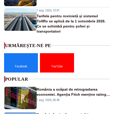
7 aug. 2026, 10:01
Tarifele pentru rovinietă și sistemul
TollRo se aplică de la 1 octombrie 2026.
Ce se schimbă pentru șoferi și
transportatori
URMĂREȘTE-NE PE
Facebook
YouTube
POPULAR
România a scăpat de retrogradarea
economiei. Agenția Fitch menține ratingul
„BBB-” cu perspectivă negativă
1 aug. 2026, 06:48