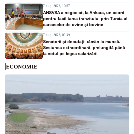
7 aug. 2026, 10:57
ANSVSA a negociat, la Ankara, un acord
pentru facilitarea tranzitului prin Turcia al
carcaselor de ovine și bovine
7 aug. 2026, 09:49
Senatorii și deputații rămân la muncă.
Sesiunea extraordinară, prelungită până
la votul pe legea salarizării
ECONOMIE