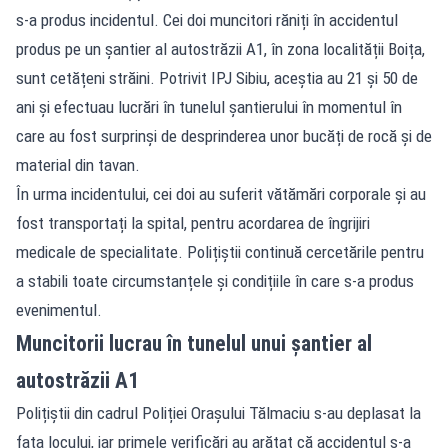
s-a produs incidentul. Cei doi muncitori răniți în accidentul
produs pe un șantier al autostrăzii A1, în zona localității Boița,
sunt cetățeni străini. Potrivit IPJ Sibiu, aceștia au 21 și 50 de
ani și efectuau lucrări în tunelul șantierului în momentul în
care au fost surprinși de desprinderea unor bucăți de rocă și de
material din tavan.
În urma incidentului, cei doi au suferit vătămări corporale și au
fost transportați la spital, pentru acordarea de îngrijiri
medicale de specialitate. Polițiștii continuă cercetările pentru
a stabili toate circumstanțele și condițiile în care s-a produs
evenimentul.
Muncitorii lucrau în tunelul unui șantier al
autostrăzii A1
Polițiștii din cadrul Poliției Orașului Tălmaciu s-au deplasat la
fața locului, iar primele verificări au arătat că accidentul s-a