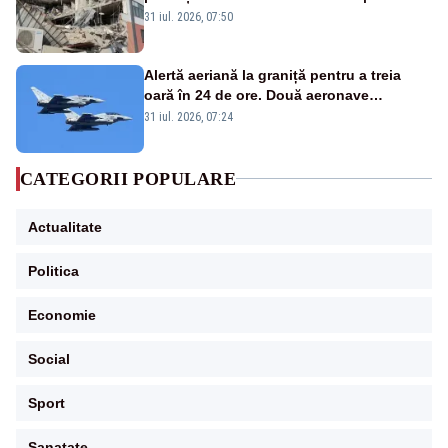
31 iul. 2026, 07:50
Alertă aeriană la graniță pentru a treia
oară în 24 de ore. Două aeronave
Eurofighter britanice au fost ridicate de la
31 iul. 2026, 07:24
sol
CATEGORII POPULARE
Actualitate
Politica
Economie
Social
Sport
Sanatate