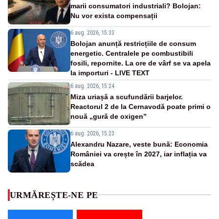
marii consumatori industriali? Bolojan:
Nu vor exista compensații
6 aug. 2026, 15:33
Bolojan anunță restricțiile de consum
energetic. Centralele pe combustibili
fosili, repornite. La ore de vârf se va apela
la importuri - LIVE TEXT
6 aug. 2026, 15:24
Miza uriașă a scufundării barjelor.
Reactorul 2 de la Cernavodă poate primi o
nouă „gură de oxigen”
6 aug. 2026, 15:23
Alexandru Nazare, veste bună: Economia
României va crește în 2027, iar inflația va
scădea
URMĂREȘTE-NE PE