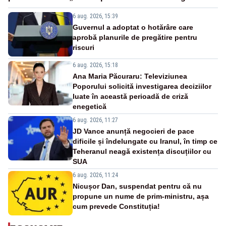
6 aug. 2026, 15:39
Guvernul a adoptat o hotărâre care
aprobă planurile de pregătire pentru
riscuri
6 aug. 2026, 15:18
Ana Maria Păcuraru: Televiziunea
Poporului solicită investigarea deciziilor
luate în această perioadă de criză
enegetică
6 aug. 2026, 11:27
JD Vance anunță negocieri de pace
dificile și îndelungate cu Iranul, în timp ce
Teheranul neagă existența discuțiilor cu
SUA
6 aug. 2026, 11:24
Nicușor Dan, suspendat pentru că nu
propune un nume de prim-ministru, așa
cum prevede Constituția!