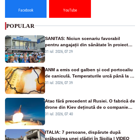
Facebook
YouTube
POPULAR
SANITAS: Niciun scenariu favorabil
pentru angajații din sănătate în proiectul
Legii salarizării
31 iul. 2026, 07:29
ANM a emis cod galben și cod portocaliu
de caniculă. Temperaturile urcă până la 38
de grade, iar nopțile devin tropicale
31 iul. 2026, 07:39
Atac fără precedent al Rusiei. O fabrică de
drone din Kiev deținută de o companie
americană, distrusă de o rachetă
31 iul. 2026, 07:40
rusească
ITALIA: 7 persoane, dispărute după
prăbușirea unei clădiri în Sicilia | VIDEO