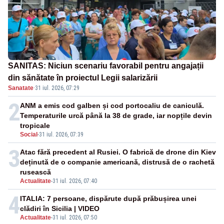
SANITAS: Niciun scenariu favorabil pentru angajații
din sănătate în proiectul Legii salarizării
Sanatate
·
31 iul. 2026, 07:29
2
ANM a emis cod galben și cod portocaliu de caniculă.
Temperaturile urcă până la 38 de grade, iar nopțile devin
tropicale
Social
-
31 iul. 2026, 07:39
3
Atac fără precedent al Rusiei. O fabrică de drone din Kiev
deținută de o companie americană, distrusă de o rachetă
rusească
Actualitate
-
31 iul. 2026, 07:40
4
ITALIA: 7 persoane, dispărute după prăbușirea unei
clădiri în Sicilia | VIDEO
Actualitate
-
31 iul. 2026, 07:50