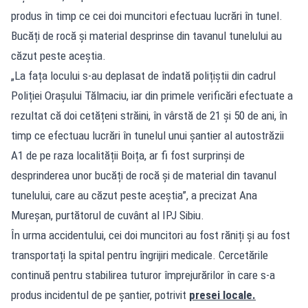
produs în timp ce cei doi muncitori efectuau lucrări în tunel.
Bucăți de rocă și material desprinse din tavanul tunelului au
căzut peste aceștia.
„La fața locului s-au deplasat de îndată polițiștii din cadrul
Poliției Orașului Tălmaciu, iar din primele verificări efectuate a
rezultat că doi cetățeni străini, în vârstă de 21 și 50 de ani, în
timp ce efectuau lucrări în tunelul unui șantier al autostrăzii
A1 de pe raza localității Boița, ar fi fost surprinși de
desprinderea unor bucăți de rocă și de material din tavanul
tunelului, care au căzut peste aceștia”, a precizat Ana
Mureșan, purtătorul de cuvânt al IPJ Sibiu.
În urma accidentului, cei doi muncitori au fost răniți și au fost
transportați la spital pentru îngrijiri medicale. Cercetările
continuă pentru stabilirea tuturor împrejurărilor în care s-a
produs incidentul de pe șantier, potrivit
presei locale.