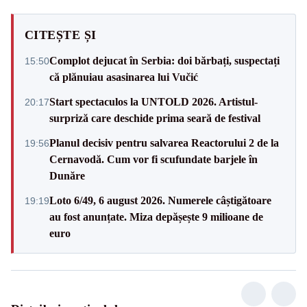
CITEȘTE ȘI
Complot dejucat în Serbia: doi bărbați, suspectați
15:50
că plănuiau asasinarea lui Vučić
Start spectaculos la UNTOLD 2026. Artistul-
20:17
surpriză care deschide prima seară de festival
Planul decisiv pentru salvarea Reactorului 2 de la
19:56
Cernavodă. Cum vor fi scufundate barjele în
Dunăre
Loto 6/49, 6 august 2026. Numerele câștigătoare
19:19
au fost anunțate. Miza depășește 9 milioane de
euro