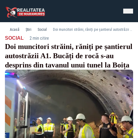
Acasă
Știri
Social
Doi muncitori străini, răniți pe șantierul autostrăzii A1. Bucăți de rocă s-au desprins din tavanul unui tunel la Boița
·
SOCIAL
2 min citire
Doi muncitori străini, răniți pe șantierul
autostrăzii A1. Bucăți de rocă s-au
desprins din tavanul unui tunel la Boița