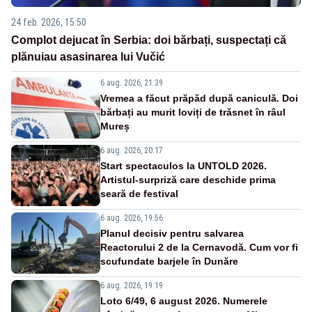
24 feb. 2026, 15:50
Complot dejucat în Serbia: doi bărbați, suspectați că
plănuiau asasinarea lui Vučić
6 aug. 2026, 21:39
Vremea a făcut prăpăd după caniculă. Doi
bărbați au murit loviți de trăsnet în râul
Mureș
6 aug. 2026, 20:17
Start spectaculos la UNTOLD 2026.
Artistul-surpriză care deschide prima
seară de festival
6 aug. 2026, 19:56
Planul decisiv pentru salvarea
Reactorului 2 de la Cernavodă. Cum vor fi
scufundate barjele în Dunăre
6 aug. 2026, 19:19
Loto 6/49, 6 august 2026. Numerele