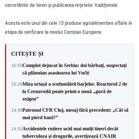
cercetărilor de teren și publicarea rețetelor tradiționale.
Acesta este unul din cele 13 produse agroalimentare aflate în
etapa de verificare la nivelul Comisiei Europene.
CITEȘTE ȘI
Complot dejucat în Serbia: doi bărbați, suspectați
15:50
că plănuiau asasinarea lui Vučić
Miza uriașă a scufundării barjelor. Reactorul 2 de
15:24
la Cernavodă poate primi o nouă „gură de
oxigen”
Patronul CFR Cluj, mesaj fără precedent: „Cât să
14:38
mai pierd bani?”
Accidentele rutiere ucid mai mulți tineri decât
14:31
tuberculoza și drogurile, avertizează CNAIR