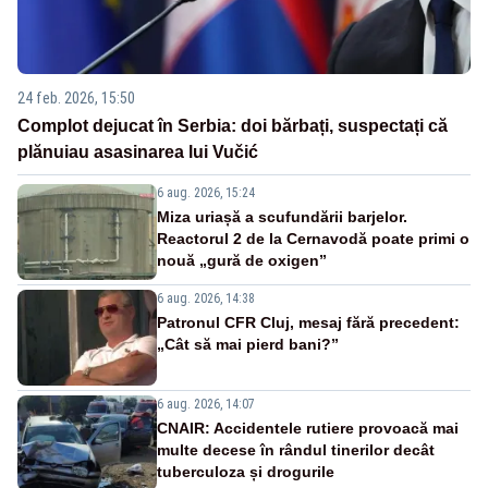
24 feb. 2026, 15:50
Complot dejucat în Serbia: doi bărbați, suspectați că
plănuiau asasinarea lui Vučić
6 aug. 2026, 15:24
Miza uriașă a scufundării barjelor.
Reactorul 2 de la Cernavodă poate primi o
nouă „gură de oxigen”
6 aug. 2026, 14:38
Patronul CFR Cluj, mesaj fără precedent:
„Cât să mai pierd bani?”
6 aug. 2026, 14:07
CNAIR: Accidentele rutiere provoacă mai
multe decese în rândul tinerilor decât
tuberculoza și drogurile