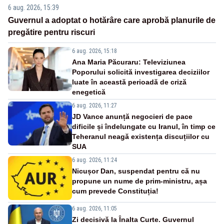
6 aug. 2026, 15:39
Guvernul a adoptat o hotărâre care aprobă planurile de
pregătire pentru riscuri
6 aug. 2026, 15:18
Ana Maria Păcuraru: Televiziunea
Poporului solicită investigarea deciziilor
luate în această perioadă de criză
enegetică
6 aug. 2026, 11:27
JD Vance anunță negocieri de pace
dificile și îndelungate cu Iranul, în timp ce
Teheranul neagă existența discuțiilor cu
SUA
6 aug. 2026, 11:24
Nicușor Dan, suspendat pentru că nu
propune un nume de prim-ministru, așa
cum prevede Constituția!
6 aug. 2026, 11:05
Zi decisivă la Înalta Curte. Guvernul