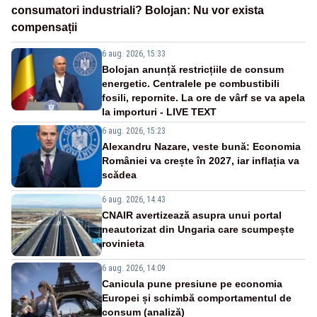
consumatori industriali? Bolojan: Nu vor exista
compensații
6 aug. 2026, 15:33
Bolojan anunță restricțiile de consum
energetic. Centralele pe combustibili
fosili, repornite. La ore de vârf se va apela
la importuri - LIVE TEXT
6 aug. 2026, 15:23
Alexandru Nazare, veste bună: Economia
României va crește în 2027, iar inflația va
scădea
6 aug. 2026, 14:43
CNAIR avertizează asupra unui portal
neautorizat din Ungaria care scumpește
rovinieta
6 aug. 2026, 14:09
Canicula pune presiune pe economia
Europei și schimbă comportamentul de
consum (analiză)