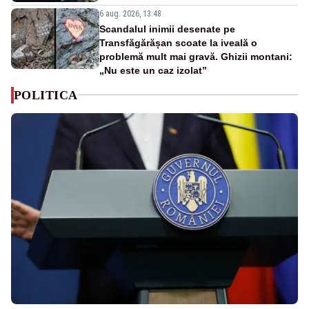
6 aug. 2026, 13:48
Scandalul inimii desenate pe
Transfăgărășan scoate la iveală o
problemă mult mai gravă. Ghizii montani:
„Nu este un caz izolat”
POLITICA