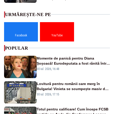
URMĂREȘTE-NE PE
Facebook
YouTube
POPULAR
Momente de panică pentru Diana
Șoșoacă! Eurodeputata a fost rănită într-
un accident rutier
30 iul. 2026, 16:48
Lovitură pentru românii care merg în
Bulgaria! Vinieta se scumpește masiv de
la 1 august
30 iul. 2026, 17:15
Totul pentru calificare! Cum începe FCSB