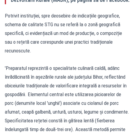
Potrivit instituției, spre deosebire de indicațiile geografice,
schema de calitate STG nu se referă la o zonă geografică
specifică, ci evidențiază un mod de producție, o compoziție
sau o rețetă care corespunde unei practici tradiționale
recunoscute.
'Preparatul reprezintă o specialitate culinară caldă, adânc
înrădăcinată în așezările rurale ale județului Bihor, reflectând
obiceiurile tradiționale de valorificare integrală a resurselor în
gospodării. Elementul central este utilizarea picioarelor de
porc (denumite local 'unghii') asociate cu ciolanul de porc
afumat, ceapă galbenă, untură, usturoi, legume și condimente.
Specificitatea rețetei constă în gătirea lentă (fierberea
îndelungată timp de două-trei ore). Această metodă permite