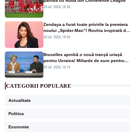
partida cu Auda din Conference League
30 iul. 2026, 18:26
Zendaya a furat toate privirile la premiera
noului „Spider-Man”! Rochia inspirată de
pânza de păianjen a făcut senzație
30 iul. 2026, 18:56
Bruxelles aprobă o nouă tranșă uriașă
pentru Ucraina! Miliarde de euro pentru
armament și apărare
30 iul. 2026, 16:19
CATEGORII POPULARE
Actualitate
Politica
Economie