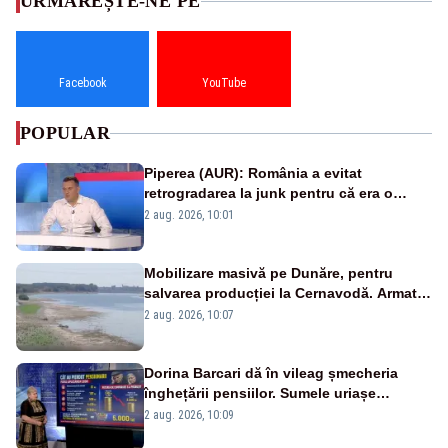
URMĂREȘTE-NE PE
Facebook
YouTube
POPULAR
Piperea (AUR): România a evitat
retrogradarea la junk pentru că era o
catastrofă pentru bănci și fondurile de
2 aug. 2026, 10:01
pensii
Mobilizare masivă pe Dunăre, pentru
salvarea producției la Cernavodă. Armata
va detona o stâncă și va devia apa
2 aug. 2026, 10:07
fluviului - IMAGINI AERIENE
Dorina Barcari dă în vileag șmecheria
înghețării pensiilor. Sumele uriașe
pierdute de fiecare român
2 aug. 2026, 10:09