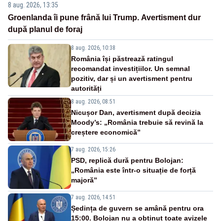
8 aug. 2026, 13:35
Groenlanda îi pune frână lui Trump. Avertisment dur
după planul de foraj
8 aug. 2026, 10:38
România își păstrează ratingul
recomandat investițiilor. Un semnal
pozitiv, dar și un avertisment pentru
autorități
8 aug. 2026, 08:51
Nicușor Dan, avertisment după decizia
Moody’s: „România trebuie să revină la
creștere economică”
7 aug. 2026, 15:26
PSD, replică dură pentru Bolojan:
„România este într-o situație de forță
majoră”
7 aug. 2026, 14:51
Ședința de guvern se amână pentru ora
15:00. Bolojan nu a obținut toate avizele