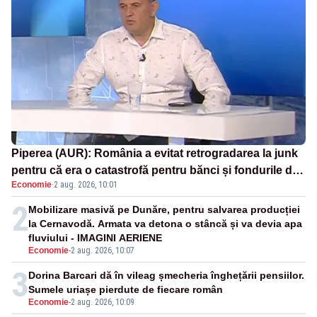
Piperea (AUR): România a evitat retrogradarea la junk
pentru că era o catastrofă pentru bănci și fondurile de
Economie
·
2 aug. 2026, 10:01
pensii
2
Mobilizare masivă pe Dunăre, pentru salvarea producției
la Cernavodă. Armata va detona o stâncă și va devia apa
fluviului - IMAGINI AERIENE
Economie
-
2 aug. 2026, 10:07
3
Dorina Barcari dă în vileag șmecheria înghețării pensiilor.
Sumele uriașe pierdute de fiecare român
Economie
-
2 aug. 2026, 10:09