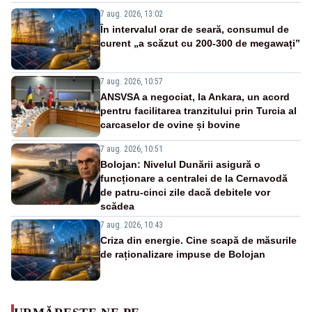
7 aug. 2026, 13:02
În intervalul orar de seară, consumul de
curent „a scăzut cu 200-300 de megawați”
7 aug. 2026, 10:57
ANSVSA a negociat, la Ankara, un acord
pentru facilitarea tranzitului prin Turcia al
carcaselor de ovine și bovine
7 aug. 2026, 10:51
Bolojan: Nivelul Dunării asigură o
funcționare a centralei de la Cernavodă
de patru-cinci zile dacă debitele vor
scădea
7 aug. 2026, 10:43
Criza din energie. Cine scapă de măsurile
de raționalizare impuse de Bolojan