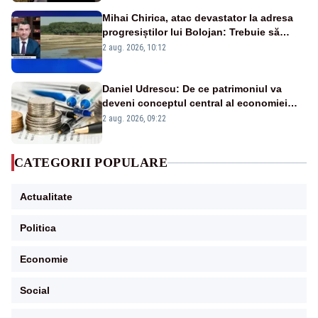
Mihai Chirica, atac devastator la adresa
progresiștilor lui Bolojan: Trebuie să
protejăm și natura, dar nu șținem omaneii
2 aug. 2026, 10:12
în stare permanentă de alertă
Daniel Udrescu: De ce patrimoniul va
deveni conceptul central al economiei
viitoare?
2 aug. 2026, 09:22
CATEGORII POPULARE
Actualitate
Politica
Economie
Social