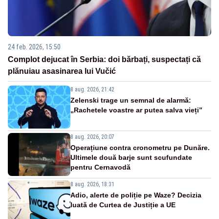
24 feb. 2026, 15:50
Complot dejucat în Serbia: doi bărbați, suspectați că
plănuiau asasinarea lui Vučić
8 aug. 2026, 21:42
Zelenski trage un semnal de alarmă:
„Rachetele voastre ar putea salva vieți”
8 aug. 2026, 20:07
Operațiune contra cronometru pe Dunăre.
Ultimele două barje sunt scufundate
pentru Cernavodă
8 aug. 2026, 18:31
Adio, alerte de poliție pe Waze? Decizia
luată de Curtea de Justiție a UE