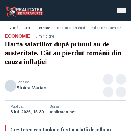
Acasă
Știri
Economie
Harta salariilor după primul an de austeritate. Cât au pierdut românii din cauza inflației
·
ECONOMIE
3 min citire
Harta salariilor după primul an de
austeritate. Cât au pierdut românii din
cauza inflației
Scris de
Stoica Marian
Publicat
Sursă
8 iul. 2026, 15:30
realitatea.net
Creșterea veniturilor a fost anulată de inflația