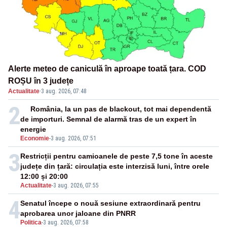
Alerte meteo de caniculă în aproape toată țara. COD
ROȘU în 3 județe
Actualitate
·
3 aug. 2026, 07:48
2
România, la un pas de blackout, tot mai dependentă
de importuri. Semnal de alarmă tras de un expert în
energie
Economie
-
3 aug. 2026, 07:51
3
Restricții pentru camioanele de peste 7,5 tone în aceste
județe din țară: circulația este interzisă luni, între orele
12:00 și 20:00
Actualitate
-
3 aug. 2026, 07:55
4
Senatul începe o nouă sesiune extraordinară pentru
aprobarea unor jaloane din PNRR
Politica
-
3 aug. 2026, 07:58